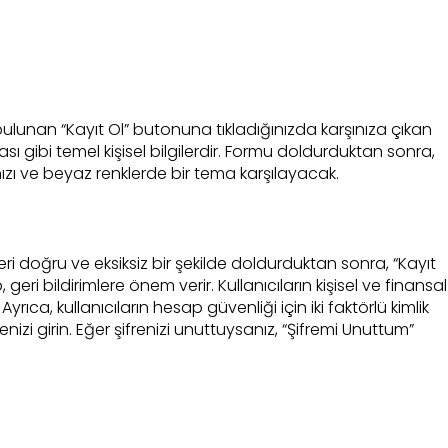
bulunan “Kayıt Ol” butonuna tıkladığınızda karşınıza çıkan
ı gibi temel kişisel bilgilerdir. Formu doldurduktan sonra,
ırmızı ve beyaz renklerde bir tema karşılayacak.
ri doğru ve eksiksiz bir şekilde doldurduktan sonra, “Kayıt
eri bildirimlere önem verir. Kullanıcıların kişisel ve finansal
Ayrıca, kullanıcıların hesap güvenliği için iki faktörlü kimlik
izi girin. Eğer şifrenizi unuttuysanız, “Şifremi Unuttum”