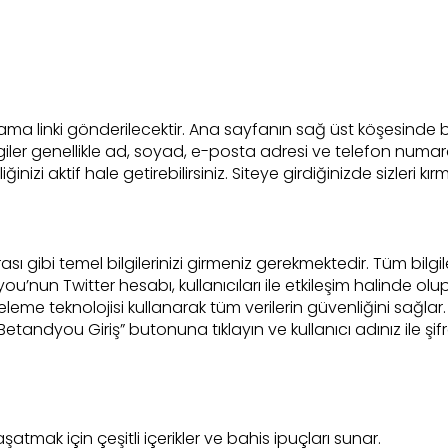
ulama linki gönderilecektir. Ana sayfanın sağ üst köşesinde 
iler genellikle ad, soyad, e-posta adresi ve telefon numaras
izi aktif hale getirebilirsiniz. Siteye girdiğinizde sizleri k
gibi temel bilgilerinizi girmeniz gerekmektedir. Tüm bilgile
nun Twitter hesabı, kullanıcıları ile etkileşim halinde olup, g
freleme teknolojisi kullanarak tüm verilerin güvenliğini sağlar. 
ndyou Giriş” butonuna tıklayın ve kullanıcı adınız ile şifren
tmak için çeşitli içerikler ve bahis ipuçları sunar.