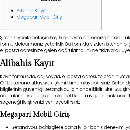
Alibahis Kayıt
Megapari Mobil Giriş
Şifrenizi yenilemek için kayıtlı e-posta adresinize bir doğr
formu doldurmanız yeterlidir. Bu formda sizden istenen bilg
e-posta adresinize gelen doğrulama linkine tıklayarak üyeliğin
Alibahis Kayıt
Kayıt formunda, ad, soyad, e-posta adresi, telefon numarası 
Ol” butonuna tıklayarak işlemi tamamlayabilirsiniz. Betandyou’
bilgilerinin güvenliği Betandyou için önceliklidir. Site, SSL şi
doğrulama ve güçlü parola politikaları uygulanmaktadır. ”Beta
seçeneği ile şifrenizi yenileyebilirsiniz.
Megapari Mobil Giriş
Betandyou, bahisçilere daha iyi bir bahis deneyimi yaşa