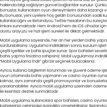
hakkında bilgi sağlayan güncel bağlantılar sunulur. Çünkü ba
bonuslar, kullanıcıların oyun deneyimlerini daha kazançlı ve
Bu bonuslar, yeni üyelere hoş geldin bonusundan sadık kull
kullanılacağını ve Betandyou Twitter hesabının bu süreçte
imkanı sunmaktadır. Hem Android hem de iOS cihazlar için u
dostu arayüzü ve hızlı işlem süreleri ile dikkat çekmektedir.
Mobil uygulama sayesinde, her an her yerden bahis yapabili
sürdürebilirsiniz. Uygulama indirildikten sonra, kurulum iş
çeşitli içerikler ve bahis ipuçları sunar. Spor bahisleri se
bahis yapma fırsatına sahipsiniz. Mobil uygulamayı indirdik
“Mobil Uygulama İndir” gibi bir seçenek bulacaksınız.
Ayrıca, kullanıcı bilgilerinin korunması ve güvenli ödeme işl
oyun ortamında bahis yapmanın ve casino oyunları oynaman
kalmaz, aynı zamanda çeşitli promosyonlar ve bonuslarla da 
yararlanabilirler. Ayrıca mobil uygulama üzerinden ödeme işl
ile kesintisiz destek sunmaktadır.
Mobil uygulama, kullanıcılara spor bahisleri, casino oyunla
bahislerinizi cebinizden kolaylıkla yönetebilirsiniz. Betandy