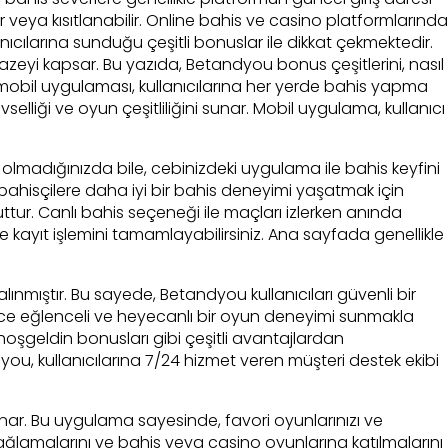
r veya kısıtlanabilir. Online bahis ve casino platformlarında
ıcılarına sunduğu çeşitli bonuslar ile dikkat çekmektedir.
zeyi kapsar. Bu yazıda, Betandyou bonus çeşitlerini, nasıl
mobil uygulaması, kullanıcılarına her yerde bahis yapma
liği ve oyun çeşitliliğini sunar. Mobil uygulama, kullanıcı
olmadığınızda bile, cebinizdeki uygulama ile bahis keyfini
, bahisçilere daha iyi bir bahis deneyimi yaşatmak için
uttur. Canlı bahis seçeneği ile maçları izlerken anında
 kayıt işlemini tamamlayabilirsiniz. Ana sayfada genellikle
alınmıştır. Bu sayede, Betandyou kullanıcıları güvenli bir
ece eğlenceli ve heyecanlı bir oyun deneyimi sunmakla
hoşgeldin bonusları gibi çeşitli avantajlardan
dyou, kullanıcılarına 7/24 hizmet veren müşteri destek ekibi
unar. Bu uygulama sayesinde, favori oyunlarınızı ve
m sağlamalarını ve bahis veya casino oyunlarına katılmalarını