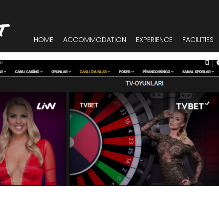
T
HOME
ACCOMMODATION
EXPERIENCE
FACILITIES