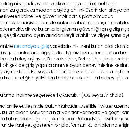
rliğini ve adil oyun politikalarını garanti etmektedir.
nıza gerek kalmadan paylaşılan link üzerinden siteye anın
i veren kaliteli ve güvenilir bir bahis platformudur.
ndirmek amacıyla hem de onların rahatlıkla iletişim kurabilec
enmektedir ve kullanıcı bilgilerinin güvenliği için gelişmiş ş
, çeşitli casino oyunlarından keyif alabilir ve diğer şans oy
rinizle
Betandyou giriş
yapabilirsiniz. Yeni kullanıcılar da 
il uygulamalar aracılığıyla dilediğimiz hizmetlere her an h
a da kolaylaştırıyor. Bu makalede, BetandYou indir mobil se
i bir şekilde giriş yapmalarını ve oyun deneyimlerine kesint
nda paylaşmaktadır. Bu sayede internet üzerinden uzun araşt
ında kısa süreliğine yükselen bahis oranlarını da bu hesap
gulama indirme seçenekleri çıkacaktır (iOS veya Android).
ları ile etkileşimde bulunmaktadır. Özellikle Twitter üzeri
, kullanıcıların sorularına hızlı yanıtlar vermekte ve çeşitl
a kullanıcıların ilgisini çekmektedir. Betandyou Twitter hes
ektöründe faaliyet gösteren bir platformun kullanıcılarına e