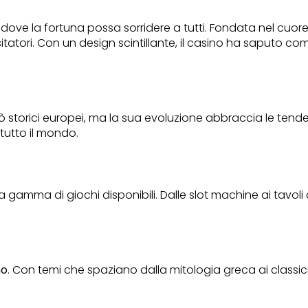
ove la fortuna possa sorridere a tutti. Fondata nel cuore
visitatori. Con un design scintillante, il casino ha saput
ò storici europei, ma la sua evoluzione abbraccia le tend
tutto il mondo.
a gamma di giochi disponibili. Dalle slot machine ai tavoli 
no
. Con temi che spaziano dalla mitologia greca ai classici fr