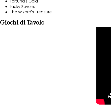
Fortuna's Gold
Lucky Sevens
The Wizard's Treasure
Giochi di Tavolo