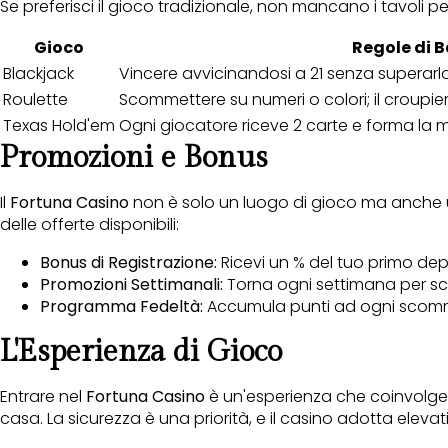
Se preferisci il gioco tradizionale, non mancano i tavoli pe
Gioco
Regole di 
Blackjack
Vincere avvicinandosi a 21 senza superarlo
Roulette
Scommettere su numeri o colori; il croupier 
Texas Hold'em
Ogni giocatore riceve 2 carte e forma la 
Promozioni e Bonus
Il
Fortuna Casino
non è solo un luogo di gioco ma anche u
delle offerte disponibili:
Bonus di Registrazione:
Ricevi un % del tuo primo dep
Promozioni Settimanali:
Torna ogni settimana per sco
Programma Fedeltà:
Accumula punti ad ogni scommes
L'Esperienza di Gioco
Entrare nel
Fortuna Casino
è un'esperienza che coinvolge tu
casa. La sicurezza è una priorità, e il casino adotta elevat