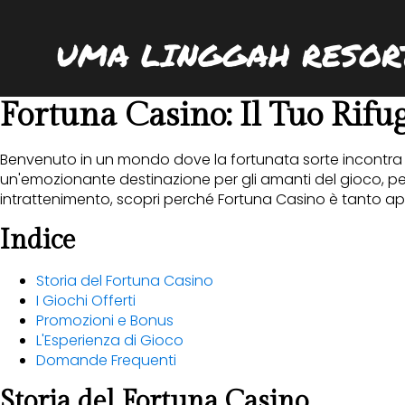
UMA LINGGAH RESOR
Fortuna Casino: Il Tuo Rifu
Benvenuto in un mondo dove la fortunata sorte incontra il 
un'emozionante destinazione per gli amanti del gioco, per i
intrattenimento, scopri perché Fortuna Casino è tanto a
Indice
Storia del Fortuna Casino
I Giochi Offerti
Promozioni e Bonus
L'Esperienza di Gioco
Domande Frequenti
Storia del Fortuna Casino