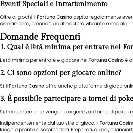
Eventi Speciali e Intrattenimento
Oltre ai giochi, il
Fortuna Casino
ospita regolarmente eventi 
divertimento, creando un'atmosfera vibrante e sociale.
Domande Frequenti
1. Qual è l'età minima per entrare nel F
L'età minima per entrare e giocare nel
Fortuna Casino
è di
2. Ci sono opzioni per giocare online?
Sì, il
Fortuna Casino
offre anche piattaforme di gioco onli
3. È possibile partecipare a tornei di poke
Sì, frequentemente vengono organizzati tornei di poker, e son
Indipendentemente dal tuo stile di gioco, il
Fortuna Casin
luogo è pronto a sorprenderti. Preparati, quindi, a lanciart