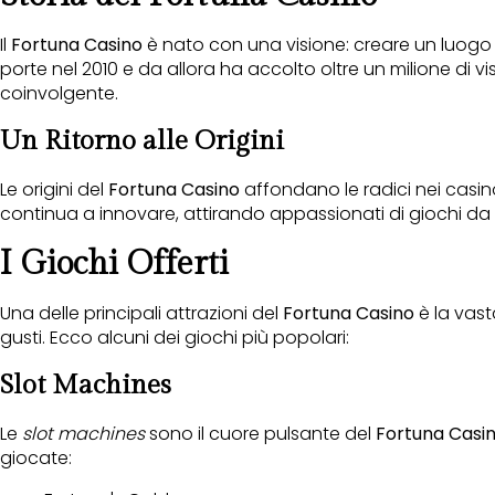
Il
Fortuna Casino
è nato con una visione: creare un luogo d
porte nel 2010 e da allora ha accolto oltre un milione di 
coinvolgente.
Un Ritorno alle Origini
Le origini del
Fortuna Casino
affondano le radici nei casin
continua a innovare, attirando appassionati di giochi da 
I Giochi Offerti
Una delle principali attrazioni del
Fortuna Casino
è la vast
gusti. Ecco alcuni dei giochi più popolari:
Slot Machines
Le
slot machines
sono il cuore pulsante del
Fortuna Casi
giocate: