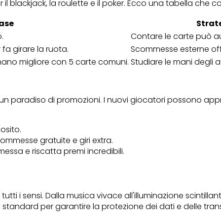
r il blackjack, la roulette e il poker. Ecco una tabella che 
Base
Strat
.
Contare le carte può aum
fa girare la ruota.
Scommesse esterne offro
mano migliore con 5 carte comuni.
Studiare le mani degli a
n paradiso di promozioni. I nuovi giocatori possono appr
osito.
mmesse gratuite e giri extra.
sa e riscatta premi incredibili.
tti i sensi. Dalla musica vivace all'illuminazione scintillan
i standard per garantire la protezione dei dati e delle tran