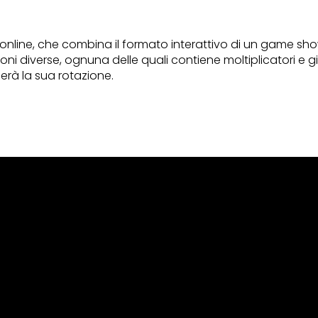
ò online, che combina il formato interattivo di un game sh
ni diverse, ognuna delle quali contiene moltiplicatori e gi
erà la sua rotazione.