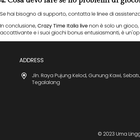
4. Cosa devo fare se ho problemi di gioco
Se hai bisogno di supporto, contatta le linee di assistenza 
In conclusione,
Crazy Time Italia live
non è solo un gioco, 
accattivante e i suoi giochi bonus entusiasmanti, è un'opz
ADDRESS
Jln. Raya Pujung Kelod, Gunung Kawi, Sebat
Tegalalang
© 2023 Uma Lingg