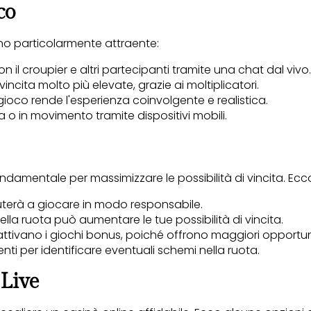
co
ono particolarmente attraente:
n il croupier e altri partecipanti tramite una chat dal vivo.
ncita molto più elevate, grazie ai moltiplicatori.
gioco rende l'esperienza coinvolgente e realistica.
in movimento tramite dispositivi mobili.
amentale per massimizzare le possibilità di vincita. Ecco 
aiuterà a giocare in modo responsabile.
la ruota può aumentare le tue possibilità di vincita.
tivano i giochi bonus, poiché offrono maggiori opportunit
enti per identificare eventuali schemi nella ruota.
 Live