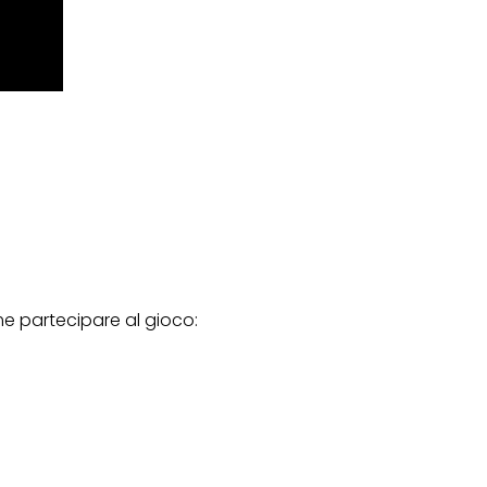
me partecipare al gioco: