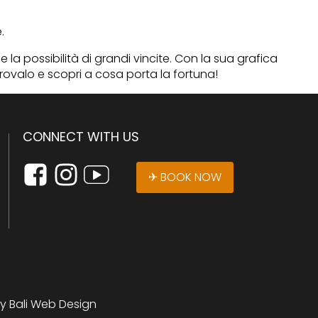
.
a possibilità di grandi vincite. Con la sua grafica
Provalo e scopri a cosa porta la fortuna!
CONNECT WITH US
✈ BOOK NOW
by
Bali Web Design