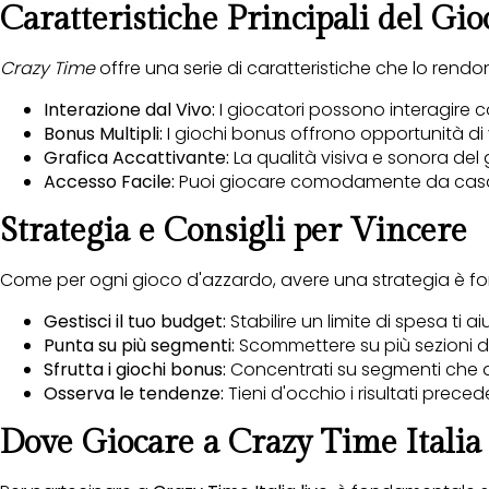
Caratteristiche Principali del Gio
Crazy Time
offre una serie di caratteristiche che lo rend
Interazione dal Vivo:
I giocatori possono interagire co
Bonus Multipli:
I giochi bonus offrono opportunità di vi
Grafica Accattivante:
La qualità visiva e sonora del 
Accesso Facile:
Puoi giocare comodamente da casa o 
Strategia e Consigli per Vincere
Come per ogni gioco d'azzardo, avere una strategia è fond
Gestisci il tuo budget:
Stabilire un limite di spesa ti 
Punta su più segmenti:
Scommettere su più sezioni del
Sfrutta i giochi bonus:
Concentrati su segmenti che at
Osserva le tendenze:
Tieni d'occhio i risultati preced
Dove Giocare a Crazy Time Italia