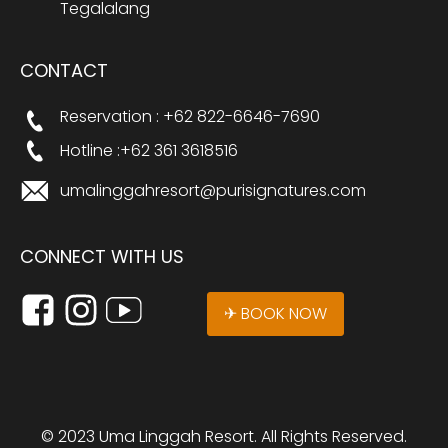
Tegalalang
CONTACT
Reservation : +62 822-6646-7690
Hotline :+62 361 3618516
umalinggahresort@purisignatures.com
CONNECT WITH US
✈ BOOK NOW
© 2023 Uma Linggah Resort. All Rights Reserved.