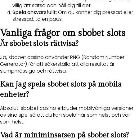
villig att satsa och håll dig till det.
Spela ansvarsfullt:
Om du känner dig pressad eller
stressad, ta en paus.
Vanliga frågor om sbobet slots
Är sbobet slots rättvisa?
Ja, sbobet casino använder RNG (Random Number
Generator) för att säkerställa att alla resultat är
slumpmässiga och rättvisa.
Kan jag spela sbobet slots på mobila
enheter?
Absolut! sbobet casino erbjuder mobilvänliga versioner
av sina spel så att du kan spela när som helst och var
som helst.
Vad är miniminsatsen på sbobet slots?