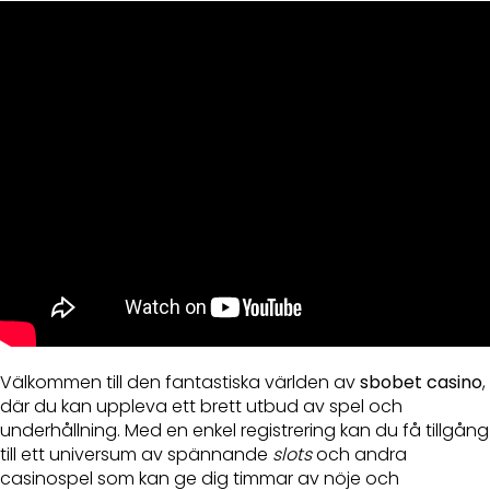
Välkommen till den fantastiska världen av
sbobet casino
,
där du kan uppleva ett brett utbud av spel och
underhållning. Med en enkel registrering kan du få tillgång
till ett universum av spännande
slots
och andra
casinospel som kan ge dig timmar av nöje och