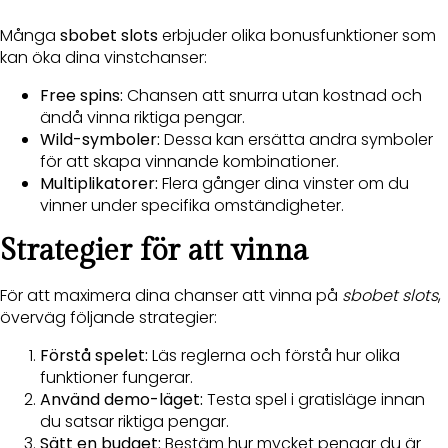
Många
sbobet slots
erbjuder olika bonusfunktioner som
kan öka dina vinstchanser:
Free spins:
Chansen att snurra utan kostnad och
ändå vinna riktiga pengar.
Wild-symboler:
Dessa kan ersätta andra symboler
för att skapa vinnande kombinationer.
Multiplikatorer:
Flera gånger dina vinster om du
vinner under specifika omständigheter.
Strategier för att vinna
För att maximera dina chanser att vinna på
sbobet slots
,
överväg följande strategier:
Förstå spelet:
Läs reglerna och förstå hur olika
funktioner fungerar.
Använd demo-läget:
Testa spel i gratisläge innan
du satsar riktiga pengar.
Sätt en budget:
Bestäm hur mycket pengar du är