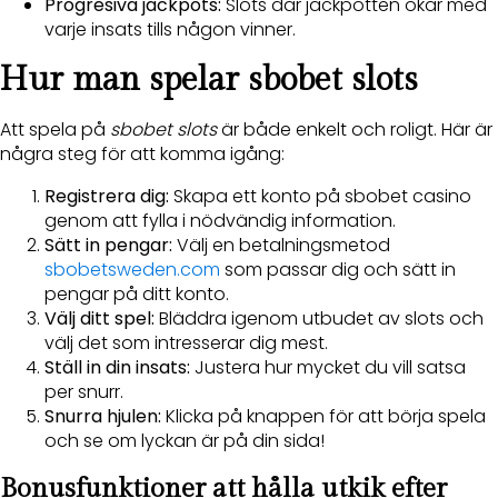
Progresiva jackpots:
Slots där jackpotten ökar med
varje insats tills någon vinner.
Hur man spelar sbobet slots
Att spela på
sbobet slots
är både enkelt och roligt. Här är
några steg för att komma igång:
Registrera dig:
Skapa ett konto på sbobet casino
genom att fylla i nödvändig information.
Sätt in pengar:
Välj en betalningsmetod
sbobetsweden.com
som passar dig och sätt in
pengar på ditt konto.
Välj ditt spel:
Bläddra igenom utbudet av slots och
välj det som intresserar dig mest.
Ställ in din insats:
Justera hur mycket du vill satsa
per snurr.
Snurra hjulen:
Klicka på knappen för att börja spela
och se om lyckan är på din sida!
Bonusfunktioner att hålla utkik efter