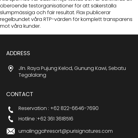
oberoende testorganisationer för att säkerställa
slumpmässiga och fair resultat. Flax publicerar
regelbundet våra RTP-värden för komplett transparens
mot våra kunder.
ADDRESS
Jln. Raya Pujung Kelod, Gunung Kawi, Sebatu
Tegalalang
CONTACT
Reservation : +62 822-6646-7690
Hotline :+62 361 3618516
umalinggahresort@purisignatures.com