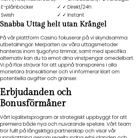
E-plånböcker
✓
✓
Direkt/24h
Swish
✓
✓
Instant
Snabba Uttag helt utan Krångel
På vår plattform Casino fokuserar på vi skyndsamma
utbetalningar. Merparten av våra uttagsmetoder
hanteras inom tjugofyra timmar, samt med specifika
alternativ kan du ta emot dina vinstpengar omedelbart.
Vi på Flax strävar för att uppnå transparens i alla
monetära transaktioner och vi informerar klart om
potentiella avgifter och gränser.
Erbjudanden och
Bonusförmåner
Vårt lojalitetsprogram är strategiskt uppbyggt för att
premiera både nya och nuvarande spelare. Vårt team
tror fullt på långsiktiga partnerskap och visar vår
uppskattning genom regelbundna erbjudanden och