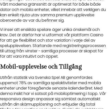
Vårt moderna gränssnitt är optimerat för både både
dator och mobila enheter, vilket innebär att verkligen du
kan enkelt njuta utav samma premium upplevelse
oberoende av var du befinner sig.
Vi inser att enskilda spelare äger unika önskemål och
krav. Det är därför har vi utformat vår plattform Casino
för att ge flexibilitet och stor variation i varje del av
spelupplevelsen. Startande med registreringsprocessen
till uttag från vinster - samtliga processer är skapat för
för att vara intuitivt och öppet.
Mobil-upplevelse och Tillgång
Utifrån statistik via Svenska Spel AB genomfördes
uppemot 78% av samtliga spelaktiviteter med mobila
enheter under föregående senaste kalenderåret. Med
denna insikt har vi satsat på mobiloptimering i topp. Vår
responsiva design anpassar sig sömlöst automatiskt
utifrån din skärmupplösning och erbjuder dig total