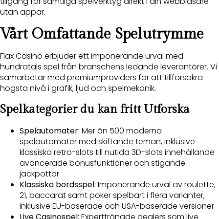
tillgång för samtliga spelverktyg direkt i din webbläsare
utan appar.
Vårt Omfattande Spelutrymme
Flax Casino erbjuder ett imponerande urval med
hundratals spel från branschens ledande leverantörer. Vi
samarbetar med premiumproviders för att tillförsäkra
högsta nivå i grafik, ljud och spelmekanik.
Spelkategorier du kan fritt Utforska
Spelautomater:
Mer än 500 moderna
spelautomater med skiftande teman, inklusive
klassiska retro-slots till nutida 3D-slots innehållande
avancerade bonusfunktioner och stigande
jackpottar
Klassiska bordsspel:
Imponerande urval av roulette,
21, baccarat samt poker spelbart i flera varianter,
inklusive EU-baserade och USA-baserade versioner
Live Casinospel:
Experttränade dealers som live