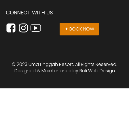
CONNECT WITH US
✈ BOOK NOW
© 2023 Uma Linggah Resort. All Rights Reserved.
Designed & Maintenance by
Bali Web Design