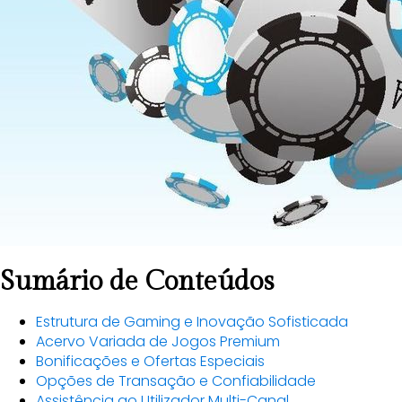
Sumário de Conteúdos
Estrutura de Gaming e Inovação Sofisticada
Acervo Variada de Jogos Premium
Bonificações e Ofertas Especiais
Opções de Transação e Confiabilidade
Assistência ao Utilizador Multi-Canal