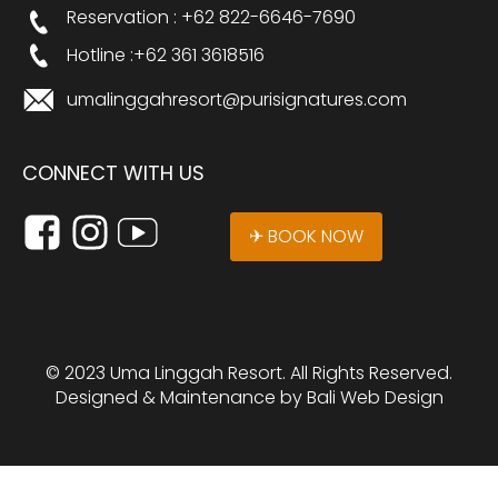
Reservation : +62 822-6646-7690
Hotline :+62 361 3618516
umalinggahresort@purisignatures.com
CONNECT WITH US
✈ BOOK NOW
© 2023 Uma Linggah Resort. All Rights Reserved.
Designed & Maintenance by
Bali Web Design