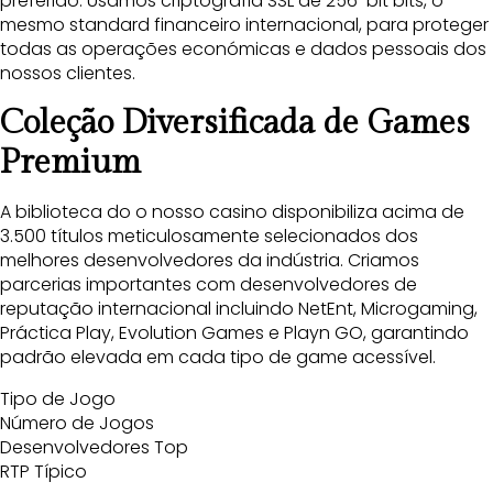
preferido. Usamos criptografia SSL de 256-bit bits, o
mesmo standard financeiro internacional, para proteger
todas as operações económicas e dados pessoais dos
nossos clientes.
Coleção Diversificada de Games
Premium
A biblioteca do o nosso casino disponibiliza acima de
3.500 títulos meticulosamente selecionados dos
melhores desenvolvedores da indústria. Criamos
parcerias importantes com desenvolvedores de
reputação internacional incluindo NetEnt, Microgaming,
Práctica Play, Evolution Games e Playn GO, garantindo
padrão elevada em cada tipo de game acessível.
Tipo de Jogo
Número de Jogos
Desenvolvedores Top
RTP Típico