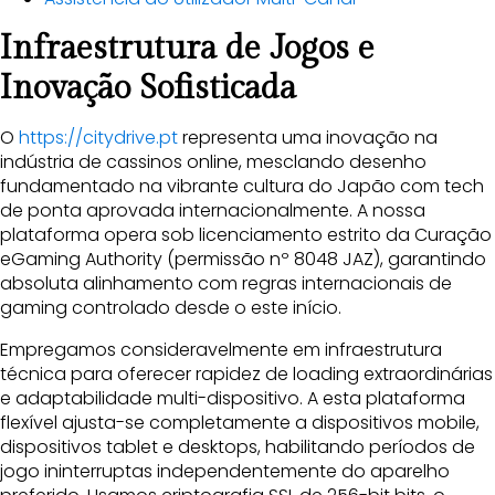
Infraestrutura de Jogos e
Inovação Sofisticada
O
https://citydrive.pt
representa uma inovação na
indústria de cassinos online, mesclando desenho
fundamentado na vibrante cultura do Japão com tech
de ponta aprovada internacionalmente. A nossa
plataforma opera sob licenciamento estrito da Curação
eGaming Authority (permissão nº 8048 JAZ), garantindo
absoluta alinhamento com regras internacionais de
gaming controlado desde o este início.
Empregamos consideravelmente em infraestrutura
técnica para oferecer rapidez de loading extraordinárias
e adaptabilidade multi-dispositivo. A esta plataforma
flexível ajusta-se completamente a dispositivos mobile,
dispositivos tablet e desktops, habilitando períodos de
jogo ininterruptas independentemente do aparelho