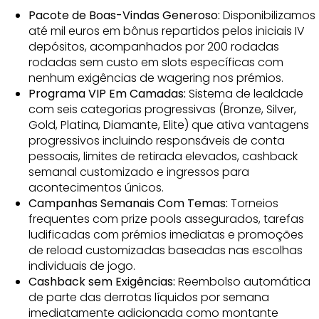
Pacote de Boas-Vindas Generoso:
Disponibilizamos
até mil euros em bônus repartidos pelos iniciais IV
depósitos, acompanhados por 200 rodadas
rodadas sem custo em slots específicas com
nenhum exigências de wagering nos prémios.
Programa VIP Em Camadas:
Sistema de lealdade
com seis categorias progressivas (Bronze, Silver,
Gold, Platina, Diamante, Elite) que ativa vantagens
progressivos incluindo responsáveis de conta
pessoais, limites de retirada elevados, cashback
semanal customizado e ingressos para
acontecimentos únicos.
Campanhas Semanais Com Temas:
Torneios
frequentes com prize pools assegurados, tarefas
ludificadas com prémios imediatas e promoções
de reload customizadas baseadas nas escolhas
individuais de jogo.
Cashback sem Exigências:
Reembolso automática
de parte das derrotas líquidos por semana
imediatamente adicionada como montante