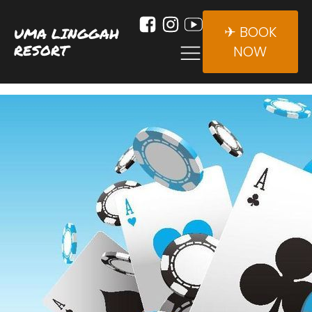
✈ BOOK
UMA LINGGAH
RESORT
NOW