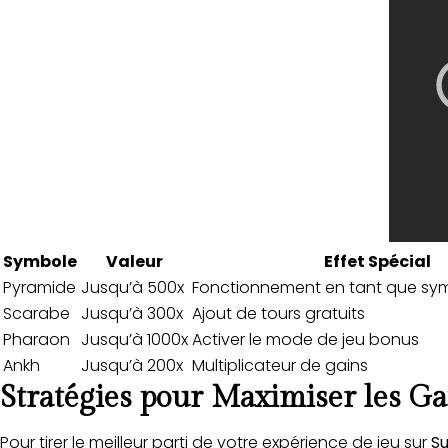
Symbole
Valeur
Effet Spécial
Pyramide
Jusqu’à 500x
Fonctionnement en tant que sy
Scarabe
Jusqu’à 300x
Ajout de tours gratuits
Pharaon
Jusqu’à 1000x
Activer le mode de jeu bonus
Ankh
Jusqu’à 200x
Multiplicateur de gains
Stratégies pour Maximiser les Ga
Pour tirer le meilleur parti de votre expérience de jeu sur
Su