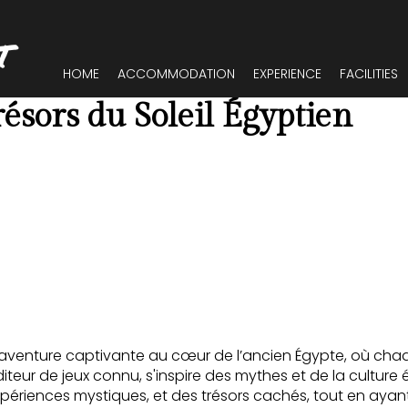
T
HOME
ACCOMMODATION
EXPERIENCE
FACILITIES
ésors du Soleil Égyptien
venture captivante au cœur de l’ancien Égypte, où chaq
iteur de jeux connu, s'inspire des mythes et de la culture
ériences mystiques, et des trésors cachés, tout en ayan