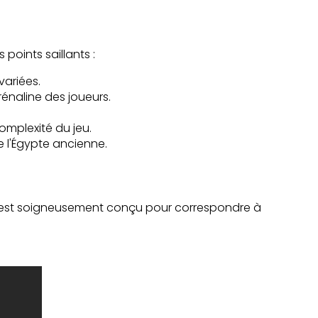
 points saillants :
ariées.
énaline des joueurs.
omplexité du jeu.
l'Égypte ancienne.
ux est soigneusement conçu pour correspondre à