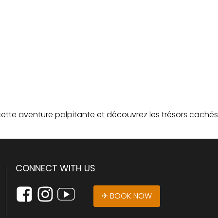
 cette aventure palpitante et découvrez les trésors cachés
CONNECT WITH US
✈ BOOK NOW