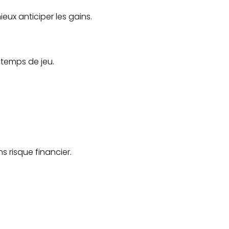
ux anticiper les gains.
 temps de jeu.
ns risque financier.