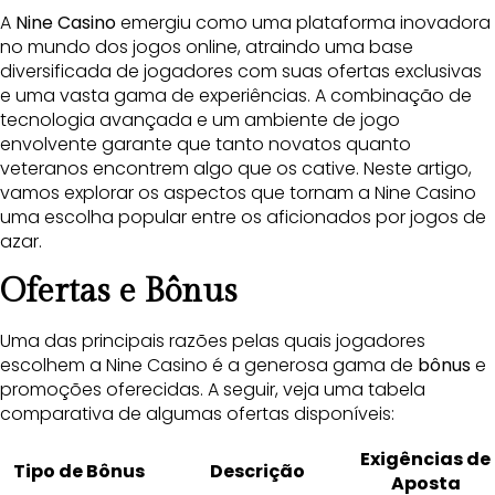
A
Nine Casino
emergiu como uma plataforma inovadora
no mundo dos jogos online, atraindo uma base
diversificada de jogadores com suas ofertas exclusivas
e uma vasta gama de experiências. A combinação de
tecnologia avançada e um ambiente de jogo
envolvente garante que tanto novatos quanto
veteranos encontrem algo que os cative. Neste artigo,
vamos explorar os aspectos que tornam a Nine Casino
uma escolha popular entre os aficionados por jogos de
azar.
Ofertas e Bônus
Uma das principais razões pelas quais jogadores
escolhem a Nine Casino é a generosa gama de
bônus
e
promoções oferecidas. A seguir, veja uma tabela
comparativa de algumas ofertas disponíveis:
Exigências de
Tipo de Bônus
Descrição
Aposta