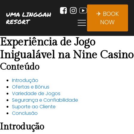
✈ BOOK
UMA LINGGAH
RESORT
NOW
Experiência de Jogo
Inigualável na Nine Casino
Conteúdo
Introdução
Ofertas e Bônus
Variedade de Jogos
Segurança e Confiabilidade
Suporte ao Cliente
Conclusão
Introdução