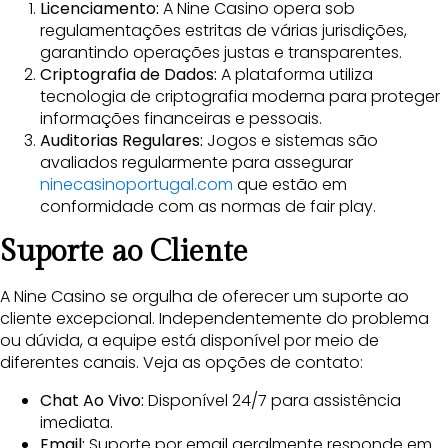
Licenciamento:
A Nine Casino opera sob
regulamentações estritas de várias jurisdições,
garantindo operações justas e transparentes.
Criptografia de Dados:
A plataforma utiliza
tecnologia de criptografia moderna para proteger
informações financeiras e pessoais.
Auditorias Regulares:
Jogos e sistemas são
avaliados regularmente para assegurar
ninecasinoportugal.com
que estão em
conformidade com as normas de fair play.
Suporte ao Cliente
A Nine Casino se orgulha de oferecer um suporte ao
cliente excepcional. Independentemente do problema
ou dúvida, a equipe está disponível por meio de
diferentes canais. Veja as opções de contato:
Chat Ao Vivo:
Disponível 24/7 para assistência
imediata.
Email:
Suporte por email geralmente responde em