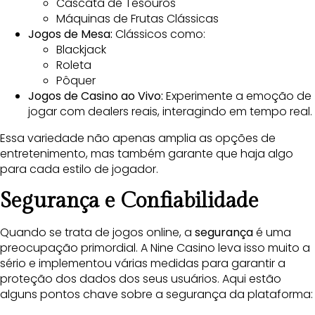
Cascata de Tesouros
Máquinas de Frutas Clássicas
Jogos de Mesa:
Clássicos como:
Blackjack
Roleta
Pôquer
Jogos de Casino ao Vivo:
Experimente a emoção de
jogar com dealers reais, interagindo em tempo real.
Essa variedade não apenas amplia as opções de
entretenimento, mas também garante que haja algo
para cada estilo de jogador.
Segurança e Confiabilidade
Quando se trata de jogos online, a
segurança
é uma
preocupação primordial. A Nine Casino leva isso muito a
sério e implementou várias medidas para garantir a
proteção dos dados dos seus usuários. Aqui estão
alguns pontos chave sobre a segurança da plataforma: