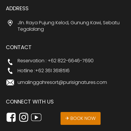
ADDRESS
Jln. Raya Pujung Kelod, Gunung Kawi, Sebatu
Tegalalang
CONTACT
Reservation : +62 822-6646-7690
Hotline :+62 361 3618516
umalinggahresort@purisignatures.com
CONNECT WITH US
✈ BOOK NOW