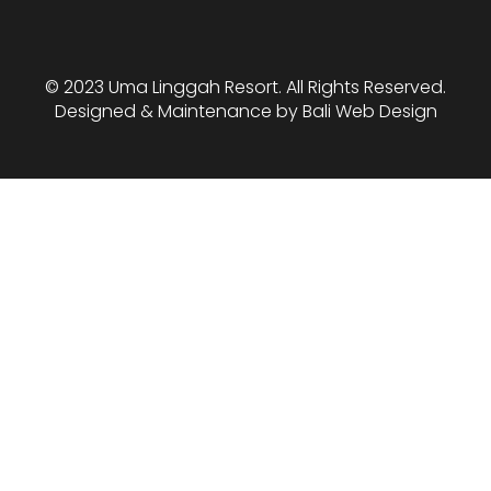
© 2023 Uma Linggah Resort. All Rights Reserved.
Designed & Maintenance by
Bali Web Design