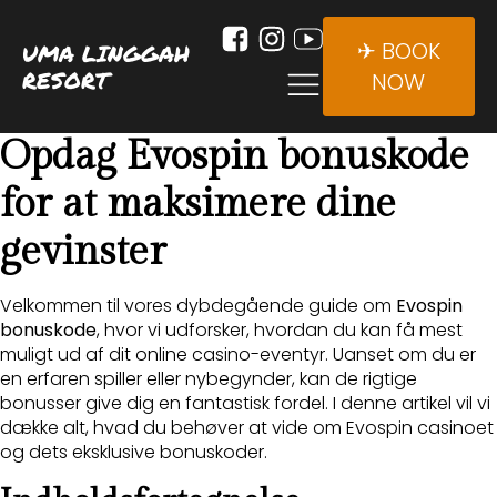
✈ BOOK
UMA LINGGAH
RESORT
NOW
Opdag Evospin bonuskode
for at maksimere dine
gevinster
Velkommen til vores dybdegående guide om
Evospin
bonuskode
, hvor vi udforsker, hvordan du kan få mest
muligt ud af dit online casino-eventyr. Uanset om du er
en erfaren spiller eller nybegynder, kan de rigtige
bonusser give dig en fantastisk fordel. I denne artikel vil vi
dække alt, hvad du behøver at vide om Evospin casinoet
og dets eksklusive bonuskoder.