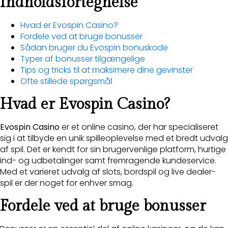
Indholdsfortegnelse
Hvad er Evospin Casino?
Fordele ved at bruge bonusser
Sådan bruger du Evospin bonuskode
Typer af bonusser tilgængelige
Tips og tricks til at maksimere dine gevinster
Ofte stillede spørgsmål
Hvad er Evospin Casino?
Evospin Casino
er et online casino, der har specialiseret
sig i at tilbyde en unik spilleoplevelse med et bredt udvalg
af spil. Det er kendt for sin brugervenlige platform, hurtige
ind- og udbetalinger samt fremragende kundeservice.
Med et varieret udvalg af slots, bordspil og live dealer-
spil er der noget for enhver smag.
Fordele ved at bruge bonusser