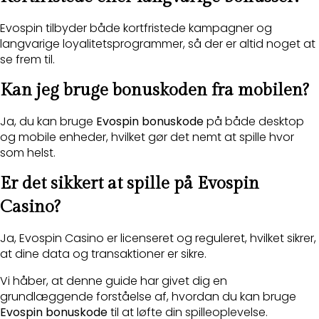
Evospin tilbyder både kortfristede kampagner og
langvarige loyalitetsprogrammer, så der er altid noget at
se frem til.
Kan jeg bruge bonuskoden fra mobilen?
Ja, du kan bruge
Evospin bonuskode
på både desktop
og mobile enheder, hvilket gør det nemt at spille hvor
som helst.
Er det sikkert at spille på Evospin
Casino?
Ja, Evospin Casino er licenseret og reguleret, hvilket sikrer,
at dine data og transaktioner er sikre.
Vi håber, at denne guide har givet dig en
grundlæggende forståelse af, hvordan du kan bruge
Evospin bonuskode
til at løfte din spilleoplevelse.