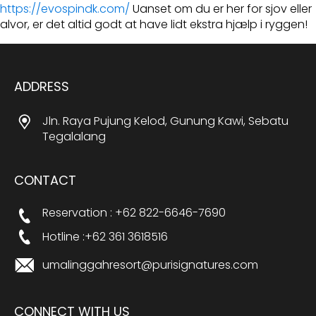
https://evospindk.com/
Uanset om du er her for sjov eller
alvor, er det altid godt at have lidt ekstra hjælp i ryggen!
ADDRESS
Jln. Raya Pujung Kelod, Gunung Kawi, Sebatu
Tegalalang
CONTACT
Reservation : +62 822-6646-7690
Hotline :+62 361 3618516
umalinggahresort@purisignatures.com
CONNECT WITH US