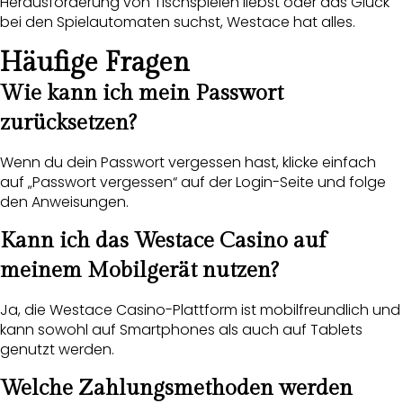
Herausforderung von Tischspielen liebst oder das Glück
bei den Spielautomaten suchst, Westace hat alles.
Häufige Fragen
Wie kann ich mein Passwort
zurücksetzen?
Wenn du dein Passwort vergessen hast, klicke einfach
auf „Passwort vergessen“ auf der Login-Seite und folge
den Anweisungen.
Kann ich das Westace Casino auf
meinem Mobilgerät nutzen?
Ja, die Westace Casino-Plattform ist mobilfreundlich und
kann sowohl auf Smartphones als auch auf Tablets
genutzt werden.
Welche Zahlungsmethoden werden