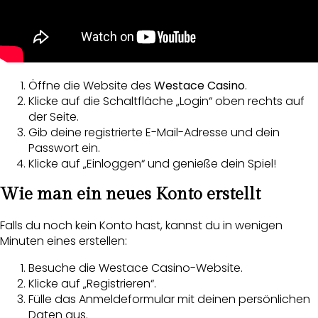
Öffne die Website des
Westace Casino
.
Klicke auf die Schaltfläche „Login“ oben rechts auf
der Seite.
Gib deine registrierte E-Mail-Adresse und dein
Passwort ein.
Klicke auf „Einloggen“ und genieße dein Spiel!
Wie man ein neues Konto erstellt
Falls du noch kein Konto hast, kannst du in wenigen
Minuten eines erstellen:
Besuche die Westace Casino-Website.
Klicke auf „Registrieren“.
Fülle das Anmeldeformular mit deinen persönlichen
Daten aus.