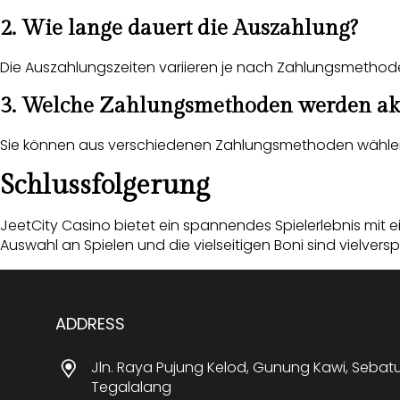
2. Wie lange dauert die Auszahlung?
Die Auszahlungszeiten variieren je nach Zahlungsmethode
3. Welche Zahlungsmethoden werden akz
Sie können aus verschiedenen Zahlungsmethoden wählen,
Schlussfolgerung
JeetCity Casino bietet ein spannendes Spielerlebnis mit 
Auswahl an Spielen und die vielseitigen Boni sind vielver
ADDRESS
Jln. Raya Pujung Kelod, Gunung Kawi, Sebat
Tegalalang