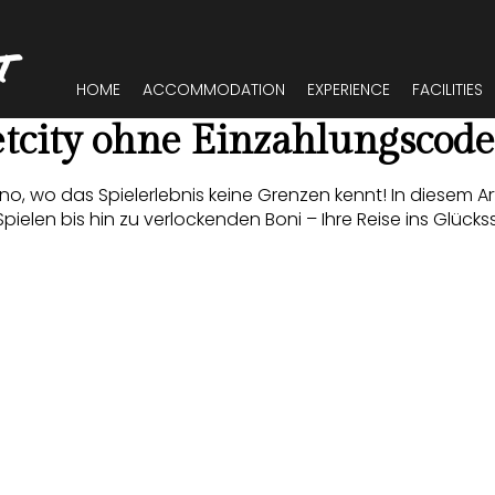
T
HOME
ACCOMMODATION
EXPERIENCE
FACILITIES
etcity ohne Einzahlungscode
 wo das Spielerlebnis keine Grenzen kennt! In diesem Art
len bis hin zu verlockenden Boni – Ihre Reise ins Glückssp