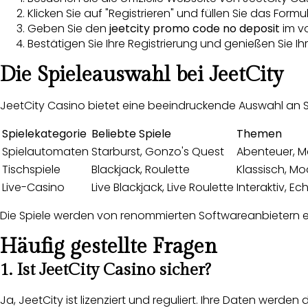
Klicken Sie auf "Registrieren" und füllen Sie das Formu
Geben Sie den
jeetcity promo code no deposit
im vo
Bestätigen Sie Ihre Registrierung und genießen Sie Ihre
Die Spieleauswahl bei JeetCity
JeetCity Casino bietet eine beeindruckende Auswahl an Spie
Spielekategorie
Beliebte Spiele
Themen
Spielautomaten
Starburst, Gonzo's Quest
Abenteuer, 
Tischspiele
Blackjack, Roulette
Klassisch, M
Live-Casino
Live Blackjack, Live Roulette
Interaktiv, Ech
Die Spiele werden von renommierten Softwareanbietern ent
Häufig gestellte Fragen
1. Ist JeetCity Casino sicher?
Ja, JeetCity ist lizenziert und reguliert. Ihre Daten werd