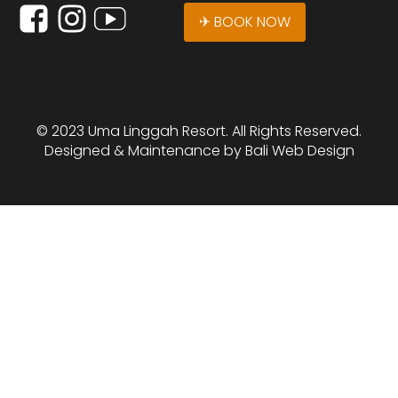
✈ BOOK NOW
© 2023 Uma Linggah Resort. All Rights Reserved.
Designed & Maintenance by
Bali Web Design