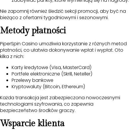
zdobywać punkty, które wymieniają się na nagrody.
Nie zapomnij również śledzić sekcji promocji, aby być na
bieżąco z ofertami tygodniowymi i sezonowymi.
Metody płatności
PiperSpin Casino umożliwia korzystanie z różnych metod
płatności, co ułatwia dokonywanie wpłat i wypłat. Oto
kilka z nich:
Karty kredytowe (Visa, MasterCard)
Portfele elektroniczne (Skrill, Neteller)
Przelewy bankowe
Kryptowaluty (Bitcoin, Ethereum)
Każda transakcja jest zabezpieczona nowoczesnymi
technologiami szyfrowania, co zapewnia
bezpieczeństwo środków graczy.
Wsparcie klienta