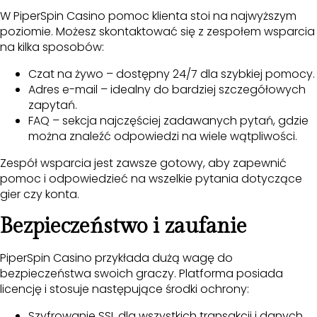
W PiperSpin Casino pomoc klienta stoi na najwyższym
poziomie. Możesz skontaktować się z zespołem wsparcia
na kilka sposobów:
Czat na żywo – dostępny 24/7 dla szybkiej pomocy.
Adres e-mail – idealny do bardziej szczegółowych
zapytań.
FAQ – sekcja najczęściej zadawanych pytań, gdzie
można znaleźć odpowiedzi na wiele wątpliwości.
Zespół wsparcia jest zawsze gotowy, aby zapewnić
pomoc i odpowiedzieć na wszelkie pytania dotyczące
gier czy konta.
Bezpieczeństwo i zaufanie
PiperSpin Casino przykłada dużą wagę do
bezpieczeństwa swoich graczy. Platforma posiada
licencję i stosuje następujące środki ochrony:
Szyfrowanie SSL dla wszystkich transakcji i danych