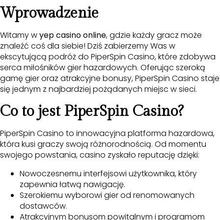
Wprowadzenie
Witamy w
yep casino online
, gdzie każdy gracz może
znaleźć coś dla siebie! Dziś zabierzemy Was w
ekscytującą podróż do PiperSpin Casino, które zdobywa
serca miłośników gier hazardowych. Oferując szeroką
gamę gier oraz atrakcyjne bonusy, PiperSpin Casino staje
się jednym z najbardziej pożądanych miejsc w sieci.
Co to jest PiperSpin Casino?
PiperSpin Casino to innowacyjna platforma hazardowa,
która kusi graczy swoją różnorodnością. Od momentu
swojego powstania, casino zyskało reputację dzięki:
Nowoczesnemu interfejsowi użytkownika, który
zapewnia łatwą nawigację.
Szerokiemu wyborowi gier od renomowanych
dostawców.
Atrakcyjnym bonusom powitalnym i programom