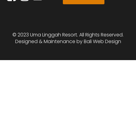
© 2023 Uma Linggah Resort. All Rights Reserved.
Designed & Maintenance by
Bali Web Design