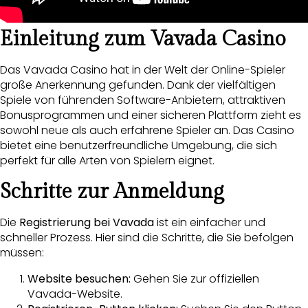
Einleitung zum Vavada Casino
Das Vavada Casino hat in der Welt der Online-Spieler
große Anerkennung gefunden. Dank der vielfältigen
Spiele von führenden Software-Anbietern, attraktiven
Bonusprogrammen und einer sicheren Plattform zieht es
sowohl neue als auch erfahrene Spieler an. Das Casino
bietet eine benutzerfreundliche Umgebung, die sich
perfekt für alle Arten von Spielern eignet.
Schritte zur Anmeldung
Die
Registrierung bei Vavada
ist ein einfacher und
schneller Prozess. Hier sind die Schritte, die Sie befolgen
müssen:
Website besuchen:
Gehen Sie zur offiziellen
Vavada-Website.