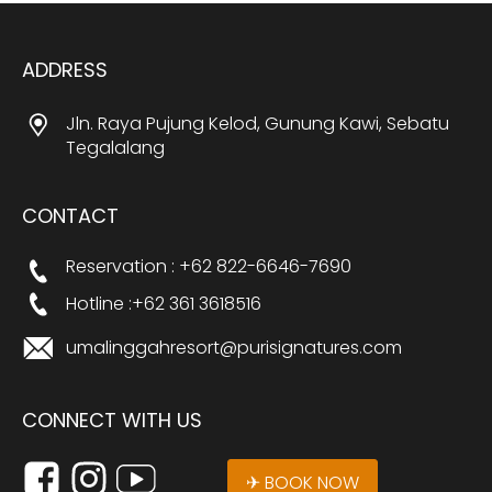
ADDRESS
Jln. Raya Pujung Kelod, Gunung Kawi, Sebatu
Tegalalang
CONTACT
Reservation : +62 822-6646-7690
Hotline :+62 361 3618516
umalinggahresort@purisignatures.com
CONNECT WITH US
✈ BOOK NOW