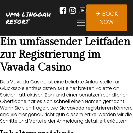
✈ BOOK
UMA LINGGAH
RESORT
NOW
Ein umfassender Leitfaden
zur Registrierung im
Vavada Casino
Das Vavada Casino ist eine beliebte Anlaufstelle für
Glücksspielenthusiasten. Mit einer breiten Palette an
Spielen, attraktiven Boni und einer benutzerfreundlichen
Oberfläche hat es sich schnell einen Namen gemacht.
Wenn Sie sich fragen, wie Sie
vavada registrieren
können,
sind Sie hier genau richtig! In diesem Artikel werden wir die
Schritte und Vorteile der Anmeldung detailliert erläutern.