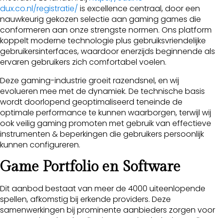
dux.co.nl/registratie/
is excellence centraal, door een
nauwkeurig gekozen selectie aan gaming games die
conformeren aan onze strengste normen. Ons platform
koppelt moderne technologie plus gebruiksvriendelijke
gebruikersinterfaces, waardoor enerzijds beginnende als
ervaren gebruikers zich comfortabel voelen.
Deze gaming-industrie groeit razendsnel, en wij
evolueren mee met de dynamiek. De technische basis
wordt doorlopend geoptimaliseerd teneinde de
optimale performance te kunnen waarborgen, terwijl wij
ook veilig gaming promoten met gebruik van effectieve
instrumenten & beperkingen die gebruikers persoonlijk
kunnen configureren.
Game Portfolio en Software
Dit aanbod bestaat van meer de 4000 uiteenlopende
spellen, afkomstig bij erkende providers. Deze
samenwerkingen bij prominente aanbieders zorgen voor