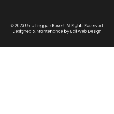
© 2023 Uma Linggah Resort. All Rights Reserved.
Designed & Maintenance by
Bali Web Design