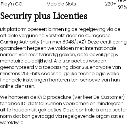
96-
Play'n GO
Mobiele Slots
220+
97%
Security plus Licenties
Dit platform opereert binnen rigide regelgeving via de
officiële vergunning verstrekt door de Curaçaose
Gaming Authority (nummer 8048/JAZ). Deze certificering
garandeert hetgeen we voldoen met internationale
normen van rechtvaardig gokken, data beveiliging &
monetaire duidelijkheid. Alle transacties worden
geëncrypteerd via toepassing door SSL encryptie van
minstens 256-bits codering, gelijke technologie welke
financiële instellingen hanteren ten behoeve van hun
online diensten.
We hanteren de KYC procedure (Verifieer De Customer)
teneinde ID-diefstal kunnen voorkomen en minderjaren
uit te houden uit gok acties. Deze controle is onze sector
norm dat kan gevraagd via regelgevende organisaties
wereldwijd.