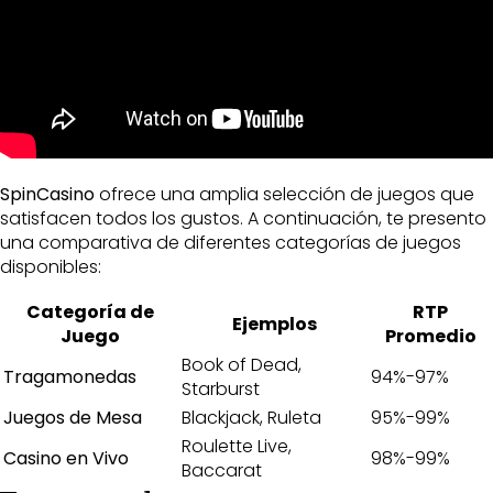
SpinCasino
ofrece una amplia selección de juegos que
satisfacen todos los gustos. A continuación, te presento
una comparativa de diferentes categorías de juegos
disponibles:
Categoría de
RTP
Ejemplos
Juego
Promedio
Book of Dead,
Tragamonedas
94%-97%
Starburst
Juegos de Mesa
Blackjack, Ruleta
95%-99%
Roulette Live,
Casino en Vivo
98%-99%
Baccarat