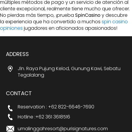
múltiples métodos de pago y un servicio de atención al
cliente excepcional, realmente tiene mucho que ofrecer.
No pierdas más tiempo, ¡prueba
SpinCasino
y descubre
la experiencia que ha convertido a muchos
spin casino
opiniones
jugadores en aficionados apasionados!
ADDRESS
Jln. Raya Pujung Kelod, Gunung Kawi, Sebatu
Tegalalang
CONTACT
Reservation : +62 822-6646-7690
Hotline :+62 361 3618516
umalinggahresort@purisignatures.com