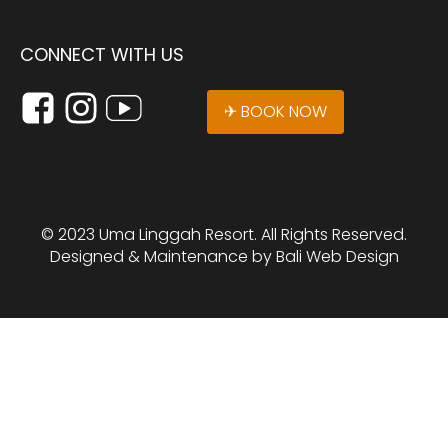
CONNECT WITH US
✈ BOOK NOW
© 2023 Uma Linggah Resort. All Rights Reserved.
Designed & Maintenance by
Bali Web Design