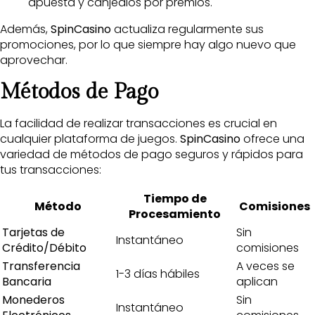
apuesta y canjéalos por premios.
Además,
SpinCasino
actualiza regularmente sus
promociones, por lo que siempre hay algo nuevo que
aprovechar.
Métodos de Pago
La facilidad de realizar transacciones es crucial en
cualquier plataforma de juegos.
SpinCasino
ofrece una
variedad de métodos de pago seguros y rápidos para
tus transacciones:
Tiempo de
Método
Comisiones
Procesamiento
Tarjetas de
Sin
Instantáneo
Crédito/Débito
comisiones
Transferencia
A veces se
1-3 días hábiles
Bancaria
aplican
Monederos
Sin
Instantáneo