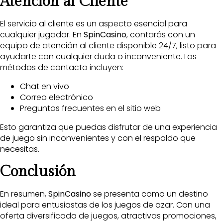
Atención al Cliente
El servicio al cliente es un aspecto esencial para
cualquier jugador. En
SpinCasino
, contarás con un
equipo de atención al cliente disponible 24/7, listo para
ayudarte con cualquier duda o inconveniente. Los
métodos de contacto incluyen:
Chat en vivo
Correo electrónico
Preguntas frecuentes en el sitio web
Esto garantiza que puedas disfrutar de una experiencia
de juego sin inconvenientes y con el respaldo que
necesitas.
Conclusión
En resumen,
SpinCasino
se presenta como un destino
ideal para entusiastas de los juegos de azar. Con una
oferta diversificada de juegos, atractivas promociones,