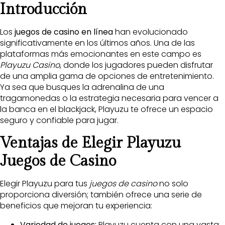
Introducción
Los
juegos de casino en línea
han evolucionado
significativamente en los últimos años. Una de las
plataformas más emocionantes en este campo es
Playuzu Casino
, donde los jugadores pueden disfrutar
de una amplia gama de opciones de entretenimiento.
Ya sea que busques la adrenalina de una
tragamonedas o la estrategia necesaria para vencer a
la banca en el blackjack, Playuzu te ofrece un espacio
seguro y confiable para jugar.
Ventajas de Elegir Playuzu
Juegos de Casino
Elegir Playuzu para tus
juegos de casino
no solo
proporciona diversión; también ofrece una serie de
beneficios que mejoran tu experiencia:
Variedad de juegos:
Playuzu cuenta con una vasta