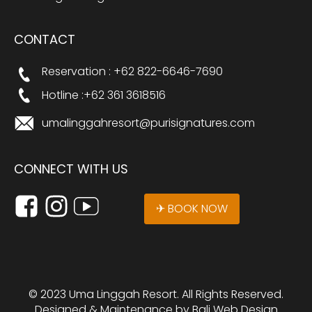
CONTACT
Reservation : +62 822-6646-7690
Hotline :+62 361 3618516
umalinggahresort@purisignatures.com
CONNECT WITH US
✈ BOOK NOW
© 2023 Uma Linggah Resort. All Rights Reserved.
Designed & Maintenance by
Bali Web Design