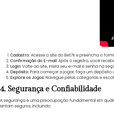
Cadastro:
Acesse o site do Bet7k e preencha o formu
Confirmação do E-mail:
Após o registro, você recebe
Login:
Volte ao site, insira seu e-mail e senha na seç
Depósito:
Para começar a jogar, faça um depósito 
Explore os Jogos:
Navegue pelas categorias e escolh
4. Segurança e Confiabilidade
A segurança é uma preocupação fundamental em qualquer
sintam seguros, incluindo: