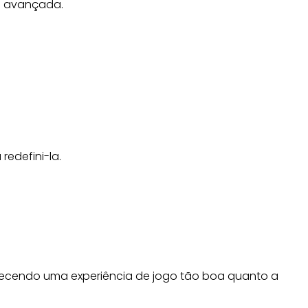
ia avançada.
redefini-la.
erecendo uma experiência de jogo tão boa quanto a