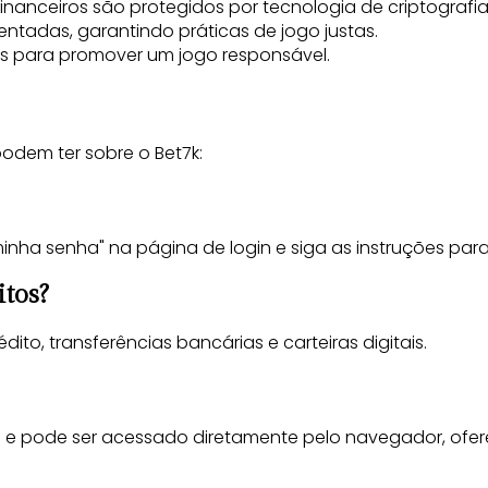
inanceiros são protegidos por tecnologia de criptograf
ntadas, garantindo práticas de jogo justas.
is para promover um jogo responsável.
dem ter sobre o Bet7k:
nha senha" na página de login e siga as instruções para 
tos?
ito, transferências bancárias e carteiras digitais.
eis e pode ser acessado diretamente pelo navegador, of