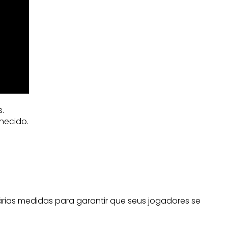
.
rnecido.
ias medidas para garantir que seus jogadores se