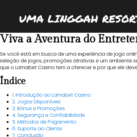
UMA LINGGAH RESOR
Viva a Aventura do Entret
Se você está em busca de uma experiência de jogo onli
seleção de jogos, promoções atrativas e um ambiente segu
que o Lamabet Casino tem a oferecer e por que ele dev
Índice
1. Introdução ao Lamabet Casino
2. Jogos Disponíveis
3. Bônus e Promoções
4. Segurança e Confiabilidade
5. Métodos de Pagamento
6. Suporte ao Cliente
7. Conclusão