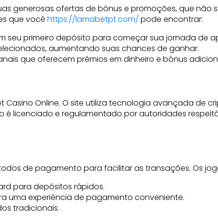
 suas generosas ofertas de bônus e promoções, que nã
ões que você
https://lamabetpt.com/
pode encontrar:
 seu primeiro depósito para começar sua jornada de ap
 selecionados, aumentando suas chances de ganhar.
nais que oferecem prêmios em dinheiro e bônus adiciona
asino Online. O site utiliza tecnologia avançada de cri
no é licenciado e regulamentado por autoridades respeit
odos de pagamento para facilitar as transações. Os jo
rd para depósitos rápidos.
r para uma experiência de pagamento conveniente.
s tradicionais.