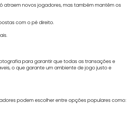
o só atraem novos jogadores, mas também mantêm os
ostas com o pé direito.
is.
ptografia para garantir que todas as transações e
áveis, o que garante um ambiente de jogo justo e
gadores podem escolher entre opções populares como: