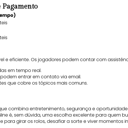
e Pagamento
Tempo)
teis
teis
el e eficiente. Os jogadores podem contar com assistênc
das em tempo real.
podem entrar em contato via email.
es que cobre os tópicos mais comuns.
ue combina entretenimento, segurança e oportunidade
 online é, sem dúvida, uma escolha excelente para quem 
 para girar os rolos, desafiar a sorte e viver momentos i