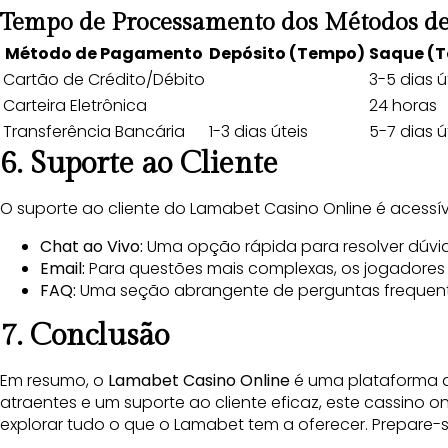
Tempo de Processamento dos Métodos d
Método de Pagamento
Depósito (Tempo)
Saque (
Cartão de Crédito/Débito
3-5 dias ú
Carteira Eletrônica
24 horas
Transferência Bancária
1-3 dias úteis
5-7 dias ú
6. Suporte ao Cliente
O suporte ao cliente do Lamabet Casino Online é acessív
Chat ao Vivo:
Uma opção rápida para resolver dúvi
Email:
Para questões mais complexas, os jogadores 
FAQ:
Uma seção abrangente de perguntas frequent
7. Conclusão
Em resumo, o
Lamabet Casino Online
é uma plataforma q
atraentes e um suporte ao cliente eficaz, este cassino
explorar tudo o que o Lamabet tem a oferecer. Prepare-se