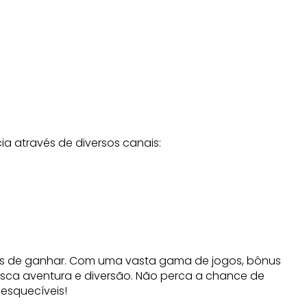
ia através de diversos canais:
s de ganhar. Com uma vasta gama de jogos, bônus
busca aventura e diversão. Não perca a chance de
nesquecíveis!