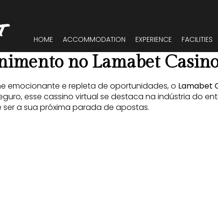
T
HOME
ACCOMMODATION
EXPERIENCE
FACILITIES
enimento no Lamabet Casin
ne emocionante e repleta de oportunidades, o
Lamabet C
ro, esse cassino virtual se destaca na indústria do entr
e ser a sua próxima parada de apostas.