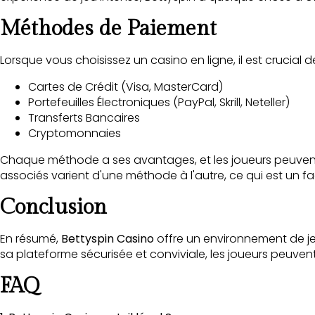
Méthodes de Paiement
Lorsque vous choisissez un casino en ligne, il est crucia
Cartes de Crédit (Visa, MasterCard)
Portefeuilles Électroniques (PayPal, Skrill, Neteller)
Transferts Bancaires
Cryptomonnaies
Chaque méthode a ses avantages, et les joueurs peuvent cho
associés varient d'une méthode à l'autre, ce qui est un f
Conclusion
En résumé,
Bettyspin Casino
offre un environnement de jeu
sa plateforme sécurisée et conviviale, les joueurs peuvent s
FAQ