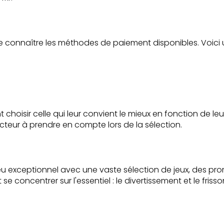
l de connaître les méthodes de paiement disponibles. Voic
isir celle qui leur convient le mieux en fonction de leur s
acteur à prendre en compte lors de la sélection.
 exceptionnel avec une vaste sélection de jeux, des promo
e concentrer sur l'essentiel : le divertissement et le frisso