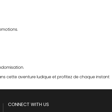
romotions.
andomisation.
ans cette aventure ludique et profitez de chaque instant
CONNECT WITH US