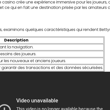
e casino crée une expérience immersive pour les joueurs, q
et ce qui en fait une destination prisée par les amateurs 
les, examinons quelques caractéristiques qui rendent Bettys
Description
ant la navigation.
esoins des joueurs.
ur les nouveaux et anciens joueurs.
 garantir des transactions et des données sécurisées.