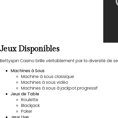
Jeux Disponibles
Bettyspin Casino brille véritablement par la diversité de se
Machines à Sous
Machine à sous classique
Machines à sous vidéo
Machines à sous à jackpot progressif
Jeux de Table
Roulette
Blackjack
Poker
Jeux Live