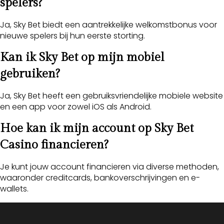
spelers?
Ja, Sky Bet biedt een aantrekkelijke welkomstbonus voor
nieuwe spelers bij hun eerste storting.
Kan ik Sky Bet op mijn mobiel
gebruiken?
Ja, Sky Bet heeft een gebruiksvriendelijke mobiele website
en een app voor zowel iOS als Android.
Hoe kan ik mijn account op Sky Bet
Casino financieren?
Je kunt jouw account financieren via diverse methoden,
waaronder creditcards, bankoverschrijvingen en e-
wallets.