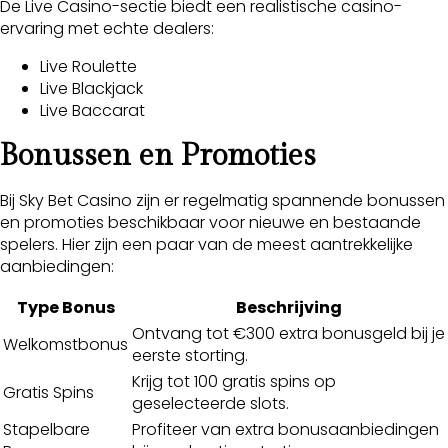
De Live Casino-sectie biedt een realistische casino-
ervaring met echte dealers:
Live Roulette
Live Blackjack
Live Baccarat
Bonussen en Promoties
Bij Sky Bet Casino zijn er regelmatig spannende bonussen
en promoties beschikbaar voor nieuwe en bestaande
spelers. Hier zijn een paar van de meest aantrekkelijke
aanbiedingen:
Type Bonus
Beschrijving
Ontvang tot €300 extra bonusgeld bij je
Welkomstbonus
eerste storting.
Krijg tot 100 gratis spins op
Gratis Spins
geselecteerde slots.
Stapelbare
Profiteer van extra bonusaanbiedingen