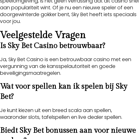
speelomgeving, is het geen verrassing dat dit casino snel
aan populariteit wint. Of je nu een nieuwe speler of een
doorgewinterde gokker bent, Sky Bet heeft iets speciaals
voor jou.
Veelgestelde Vragen
Is Sky Bet Casino betrouwbaar?
Ja, Sky Bet Casino is een betrouwbaar casino met een
vergunning van de kansspelautoriteit en goede
beveiligingsmaatregelen.
Wat voor spellen kan ik spelen bij Sky
Bet?
Je kunt kiezen uit een breed scala aan spellen,
waaronder slots, tafelspellen en live dealer spellen.
Biedt Sky Bet bonussen aan voor nieuwe