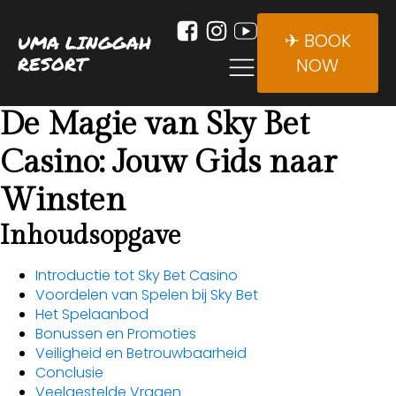
✈ BOOK
UMA LINGGAH
RESORT
NOW
De Magie van Sky Bet
Casino: Jouw Gids naar
Winsten
Inhoudsopgave
Introductie tot Sky Bet Casino
Voordelen van Spelen bij Sky Bet
Het Spelaanbod
Bonussen en Promoties
Veiligheid en Betrouwbaarheid
Conclusie
Veelgestelde Vragen