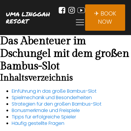
✈ BOOK
UMA LINGGAH
RESORT
NOW
Das Abenteuer im
Dschungel mit dem großen
Bambus-Slot
Inhaltsverzeichnis
Einführung in das große Bambus-Slot
Spielmechanik und Besonderheiten
Strategien für den großen Bambus-Slot
Bonusmerkmale und Freispiele
Tipps für erfolgreiche Spieler
Häufig gestellte Fragen