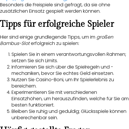
Besonders die Freispiele sind gefragt, da sie ohne
zusätzlichen Einsatz gespielt werden können.
Tipps für erfolgreiche Spieler
Hier sind einige grundlegende Tipps, um im
großen
Bambus-Slot
erfolgreich zu spielen:
Spielen Sie in einem verantwortungsvollen Rahmen;
setzen Sie sich Limits.
Informieren Sie sich über die Spielregeln und -
mechaniken, bevor Sie echtes Geld einsetzen.
Nutzen Sie Casino-Boni, um Ihr Spielerlebnis zu
bereichern.
Experimentieren Sie mit verschiedenen
Einsatzhöhen, um herauszufinden, welche für Sie am
besten funktioniert.
Bleiben Sie ruhig und geduldig; Glücksspiele können
unberechenbar sein.