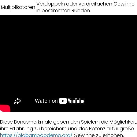
Verdoppeln oder verdreifachen Gewinne
Multiplikatoren
in bestimmten Runden.
Diese Bonusmerkmale geben den Spielern die Möglichkeit,
ihre Erfahrung zu bereichern und das Potenzial für große
https://bigbamboodemo.org/
Gewinne zu erhöhen.