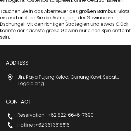
ermöglicht, kostenlos zu spielen, ohne Geld zu riskieren.
Tauchen Sie in das Abenteuer des
großen Bambus-Slots
ein und erleben Sie die Aufregung der Gewinne im
Dschungel! Mit den richtigen Strategien und etwas Glück
könnte der nächste große Gewinn nur einen Spin entfernt
sein.
ADDRESS
Jln. Raya Pujung Kelod, Gunung Kawi, Sebatu
Tegalalang
CONTACT
Reservation : +62 822-6646-7690
Hotline :+62 361 3618516