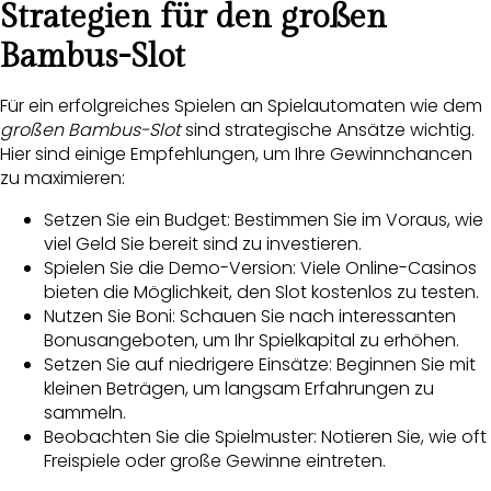
Strategien für den großen
Bambus-Slot
Für ein erfolgreiches Spielen an Spielautomaten wie dem
großen Bambus-Slot
sind strategische Ansätze wichtig.
Hier sind einige Empfehlungen, um Ihre Gewinnchancen
zu maximieren:
Setzen Sie ein Budget: Bestimmen Sie im Voraus, wie
viel Geld Sie bereit sind zu investieren.
Spielen Sie die Demo-Version: Viele Online-Casinos
bieten die Möglichkeit, den Slot kostenlos zu testen.
Nutzen Sie Boni: Schauen Sie nach interessanten
Bonusangeboten, um Ihr Spielkapital zu erhöhen.
Setzen Sie auf niedrigere Einsätze: Beginnen Sie mit
kleinen Beträgen, um langsam Erfahrungen zu
sammeln.
Beobachten Sie die Spielmuster: Notieren Sie, wie oft
Freispiele oder große Gewinne eintreten.