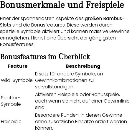
Bonusmerkmale und Freispiele
Einer der spannendsten Aspekte des
großen Bambus-
Slots
sind die Bonusfeatures. Diese werden durch
spezielle Symbole aktiviert und können massive Gewinne
ermöglichen. Hier ist eine Übersicht der gängigsten
Bonusfeatures:
Bonusfeatures im Überblick
Feature
Beschreibung
Ersatz für andere Symbole, um
Wild-Symbole
Gewinnkombinationen zu
vervollständigen.
Aktivieren Freispiele oder Bonusspiele,
Scatter-
auch wenn sie nicht auf einer Gewinnlinie
Symbole
sind.
Besondere Runden, in denen Gewinne
Freispiele
ohne zusätzliche Einsätze erzielt werden
können.