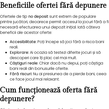
Beneficiile ofertei fără depunere
Ofertele de tip
no deposit
sunt extrem de populare
printre jucători, deoarece permit accesul la jocuri fără a fi
necesară efectuarea unui depozit inițial. Iată câteva
beneficii ale acestor oferte:
Accesibilitate:
Poți începe să joci fără a risca bani
reali.
Explorare:
Ai ocazia să testezi diferite jocuri și să
descoperi care îți plac cel mai mult.
Câștiguri reale:
Chiar dacă nu depui, poți câștiga
bani reali din bonusurile oferite.
Fără riscuri:
Nu ai presiunea de a pierde bani, ceea
ce face jocul mai relaxant.
Cum funcționează oferta fără
depunere?