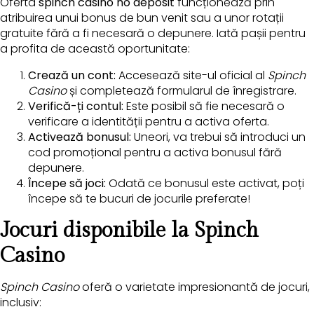
Oferta
spinch casino no deposit
funcționează prin
atribuirea unui bonus de bun venit sau a unor rotații
gratuite fără a fi necesară o depunere. Iată pașii pentru
a profita de această oportunitate:
Crează un cont:
Accesează site-ul oficial al
Spinch
Casino
și completează formularul de înregistrare.
Verifică-ți contul:
Este posibil să fie necesară o
verificare a identității pentru a activa oferta.
Activează bonusul:
Uneori, va trebui să introduci un
cod promoțional pentru a activa bonusul fără
depunere.
Începe să joci:
Odată ce bonusul este activat, poți
începe să te bucuri de jocurile preferate!
Jocuri disponibile la Spinch
Casino
Spinch Casino
oferă o varietate impresionantă de jocuri,
inclusiv: