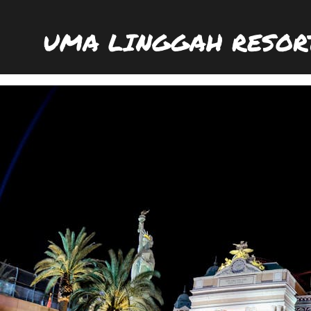
UMA LINGGAH RESOR