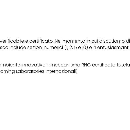
rificabile e certificato. Nel momento in cui discutiamo di
o include sezioni numerici (1, 2, 5 e 10) e 4 entusiasmanti
o ambiente innovativo. Il meccanismo RNG certificato tutela
Gaming Laboratories Internazionali).