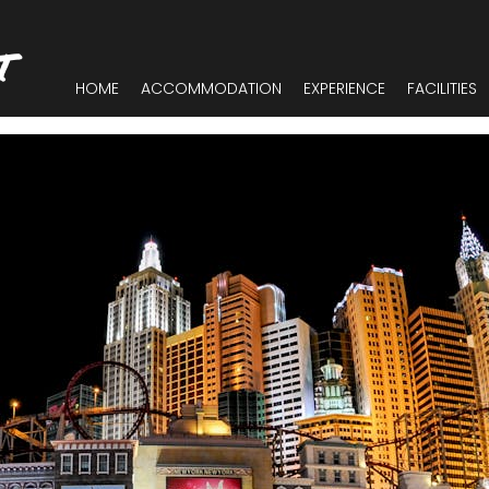
T
HOME
ACCOMMODATION
EXPERIENCE
FACILITIES