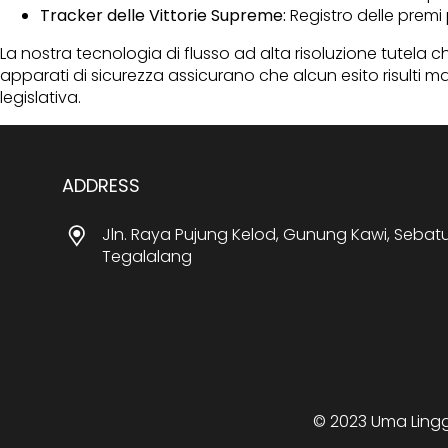
Tracker delle Vittorie Supreme:
Registro delle premi 
La nostra tecnologia di flusso ad alta risoluzione tutela c
apparati di sicurezza assicurano che alcun esito risulti m
legislativa.
ADDRESS
Jln. Raya Pujung Kelod, Gunung Kawi, Sebat
Tegalalang
© 2023 Uma Lingg