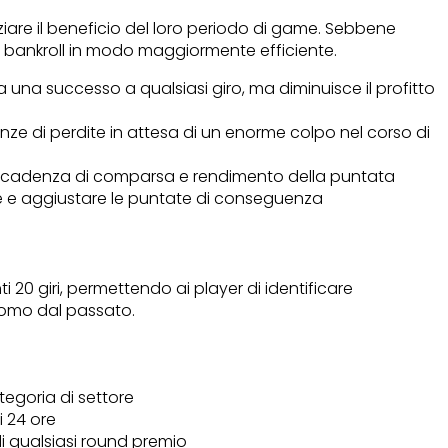
iare il beneficio del loro periodo di game. Sebbene
il bankroll in modo maggiormente efficiente.
 una successo a qualsiasi giro, ma diminuisce il profitto
e di perdite in attesa di un enorme colpo nel corso di
tra cadenza di comparsa e rendimento della puntata
ne e aggiustare le puntate di conseguenza
i 20 giri, permettendo ai player di identificare
nomo dal passato.
ategoria di settore
i 24 ore
di qualsiasi round premio