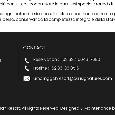
più consistenti conquistate in qualsiasi speciale round du
he ogni outcome sia consultabile in condizione concreto priv
ai perso, conservando la completezza integrale della storia
CONTACT
Reservation : +62 822-6646-7690
u
Hotline :+62 361 3618516
umalinggahresort@purisignatures.com
ah Resort. All Rights Reserved. Designed & Maintenance 