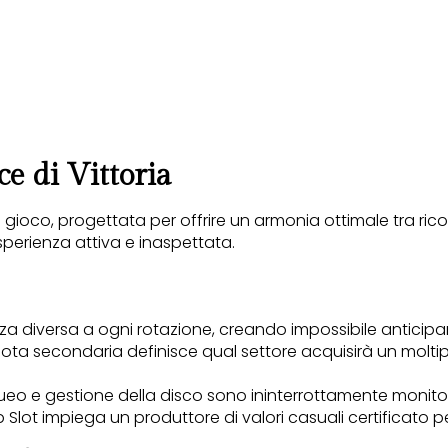
e di Vittoria
l gioco, progettata per offrire un armonia ottimale tra r
perienza attiva e inaspettata.
nza diversa a ogni rotazione, creando impossibile anticip
ota secondaria definisce qual settore acquisirà un molt
o e gestione della disco sono ininterrottamente monitor
 Slot impiega un produttore di valori casuali certificato per