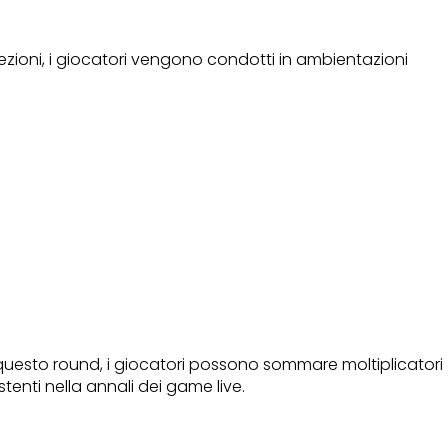
 sezioni, i giocatori vengono condotti in ambientazioni
e questo round, i giocatori possono sommare moltiplicatori
enti nella annali dei game live.