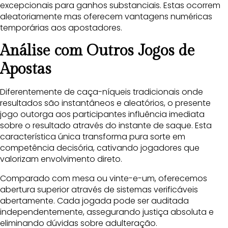
excepcionais para ganhos substanciais. Estas ocorrem
aleatoriamente mas oferecem vantagens numéricas
temporárias aos apostadores.
Análise com Outros Jogos de
Apostas
Diferentemente de caça-níqueis tradicionais onde
resultados são instantâneos e aleatórios, o presente
jogo outorga aos participantes influência imediata
sobre o resultado através do instante de saque. Esta
característica única transforma pura sorte em
competência decisória, cativando jogadores que
valorizam envolvimento direto.
Comparado com mesa ou vinte-e-um, oferecemos
abertura superior através de sistemas verificáveis
abertamente. Cada jogada pode ser auditada
independentemente, assegurando justiça absoluta e
eliminando dúvidas sobre adulteração.