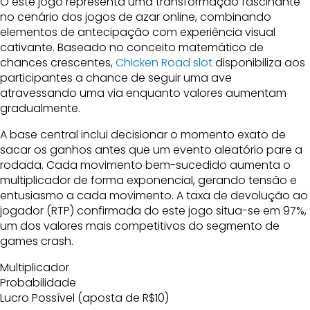
O este jogo representa uma transformação fascinante
no cenário dos jogos de azar online, combinando
elementos de antecipação com experiência visual
cativante. Baseado no conceito matemático de
chances crescentes,
Chicken Road slot
disponibiliza aos
participantes a chance de seguir uma ave
atravessando uma via enquanto valores aumentam
gradualmente.
A base central inclui decisionar o momento exato de
sacar os ganhos antes que um evento aleatório pare a
rodada. Cada movimento bem-sucedido aumenta o
multiplicador de forma exponencial, gerando tensão e
entusiasmo a cada movimento. A taxa de devolução ao
jogador (RTP) confirmada do este jogo situa-se em 97%,
um dos valores mais competitivos do segmento de
games crash.
Multiplicador
Probabilidade
Lucro Possível (aposta de R$10)