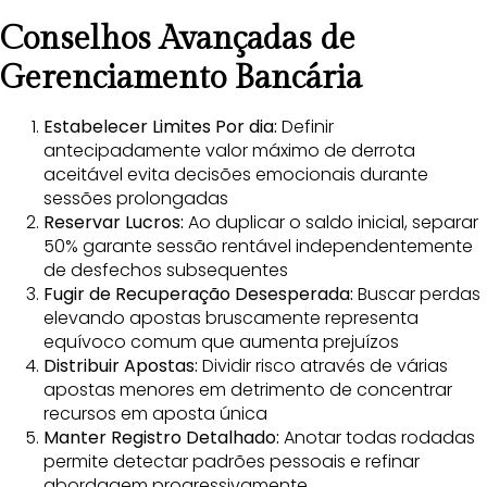
Conselhos Avançadas de
Gerenciamento Bancária
Estabelecer Limites Por dia:
Definir
antecipadamente valor máximo de derrota
aceitável evita decisões emocionais durante
sessões prolongadas
Reservar Lucros:
Ao duplicar o saldo inicial, separar
50% garante sessão rentável independentemente
de desfechos subsequentes
Fugir de Recuperação Desesperada:
Buscar perdas
elevando apostas bruscamente representa
equívoco comum que aumenta prejuízos
Distribuir Apostas:
Dividir risco através de várias
apostas menores em detrimento de concentrar
recursos em aposta única
Manter Registro Detalhado:
Anotar todas rodadas
permite detectar padrões pessoais e refinar
abordagem progressivamente