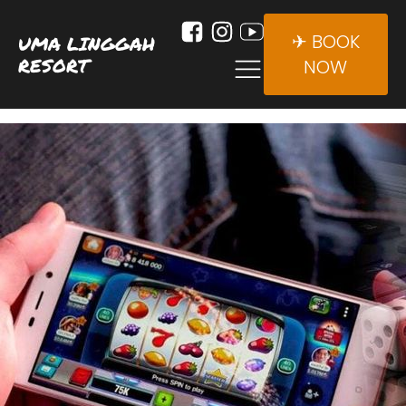
✈ BOOK
UMA LINGGAH
RESORT
NOW