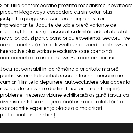
Slot-urile contemporane prezintă mecanisme inovatoare
precum Megaways, cascadare cu simboluri plus
jackpoturi progresive care pot atinge la valori
impresionante. Jocurile de table oferă variante de
roulette, blackjack și baccarat cu limitări adaptate atât
novicilor, cât și participanților cu experiență. Sectorul live
cazino continuă să se dezvolte, incluzând joc show-uri
interactive plus variante exclusive care combină
componentele clasice cu twist-uri contemporane.
Jocul responsabil în joc rămâne o prioritate majoră
pentru sistemele licențiate, care introduc mecanisme
cum ar fi limite la depunere, autoexcludere plus acces la
resurse de consiliere destinat acelor care întâmpină
probleme. Prezenta viziune echilibrată asigură faptul că
divertismentul se menține sănătos și controlat, fără a
compromite experiența plăcută a majorității
participanților conștienți.