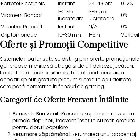
Portofel Electronic
Instant
24-48 ore
0-2%
1-2 zile
3-5 zile
Virament Bancar
0%
lucrătoare
lucrătoare
Voucher Prepaid
Instant
N/A
0%
Criptomonede
10-30 min
1-6 h
Variabil
Oferte și Promoții Competitive
Sistemele nou lansate se disting prin oferte promoționale
generoase, menite să atragă și de a fidelizeze jucătorii.
Pachetele de bun sosit includ de obicei bonusuri la
depozit, spinuri gratuite precum și credite de fidelitate
care pot fi convertite în fonduri de gaming.
Categorii de Oferte Frecvent Întâlnite
Bonus de Bun Venit:
Procente suplimentare pentru
primele depuneri, frecvent însoțite cu rotiri gratuite
pentru sloturi populare
Returnare Săptămânal:
Returnarea unui procentaj