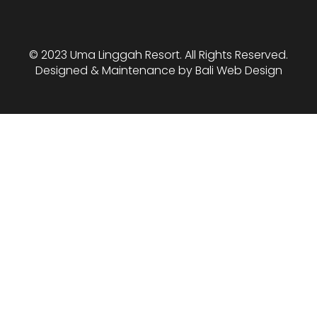
© 2023 Uma Linggah Resort. All Rights Reserved.
Designed & Maintenance by
Bali Web Design