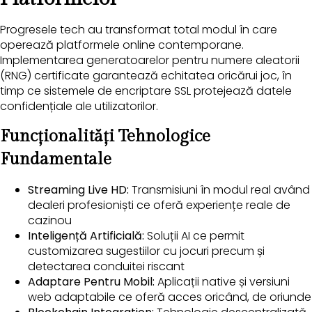
Progresele tech au transformat total modul în care
operează platformele online contemporane.
Implementarea generatoarelor pentru numere aleatorii
(RNG) certificate garantează echitatea oricărui joc, în
timp ce sistemele de encriptare SSL protejează datele
confidențiale ale utilizatorilor.
Funcționalități Tehnologice
Fundamentale
Streaming Live HD:
Transmisiuni în modul real având
dealeri profesioniști ce oferă experiențe reale de
cazinou
Inteligență Artificială:
Soluții AI ce permit
customizarea sugestiilor cu jocuri precum și
detectarea conduitei riscant
Adaptare Pentru Mobil:
Aplicații native și versiuni
web adaptabile ce oferă acces oricând, de oriunde