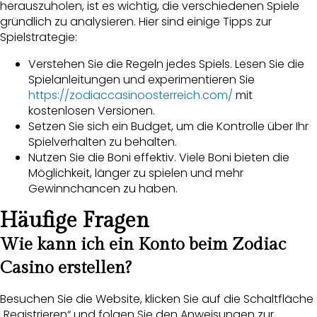
herauszuholen, ist es wichtig, die verschiedenen Spiele
gründlich zu analysieren. Hier sind einige Tipps zur
Spielstrategie:
Verstehen Sie die Regeln jedes Spiels. Lesen Sie die
Spielanleitungen und experimentieren Sie
https://zodiaccasinoosterreich.com/
mit
kostenlosen Versionen.
Setzen Sie sich ein Budget, um die Kontrolle über Ihr
Spielverhalten zu behalten.
Nutzen Sie die Boni effektiv. Viele Boni bieten die
Möglichkeit, länger zu spielen und mehr
Gewinnchancen zu haben.
Häufige Fragen
Wie kann ich ein Konto beim Zodiac
Casino erstellen?
Besuchen Sie die Website, klicken Sie auf die Schaltfläche
„Registrieren“ und folgen Sie den Anweisungen zur