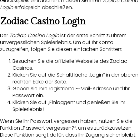
Glücksspiels eintauchen, müssen Sie Ihren
Zodiac Casino
Login
erfolgreich abschließen.
Zodiac Casino Login
Der
Zodiac Casino Login
ist der erste Schritt zu Ihrem
unvergesslichen Spielerlebnis. Um auf Ihr Konto
zuzugreifen, folgen Sie diesen einfachen Schritten:
Besuchen Sie die offizielle Webseite des Zodiac
Casinos.
Klicken Sie auf die Schaltfläche „Login“ in der oberen
rechten Ecke der Seite.
Geben Sie Ihre registrierte E-Mail-Adresse und Ihr
Passwort ein.
Klicken Sie auf „Einloggen“ und genießen Sie Ihr
Spielerlebnis!
Wenn Sie Ihr Passwort vergessen haben, nutzen Sie die
Funktion „Passwort vergessen?“, um es zurückzusetzen.
Diese Funktion sorgt dafür, dass Ihr Zugang sicher bleibt.