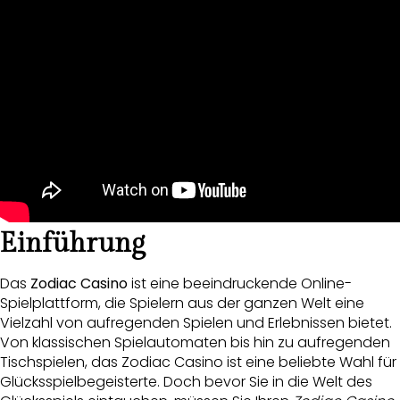
Einführung
Das
Zodiac Casino
ist eine beeindruckende Online-
Spielplattform, die Spielern aus der ganzen Welt eine
Vielzahl von aufregenden Spielen und Erlebnissen bietet.
Von klassischen Spielautomaten bis hin zu aufregenden
Tischspielen, das Zodiac Casino ist eine beliebte Wahl für
Glücksspielbegeisterte. Doch bevor Sie in die Welt des