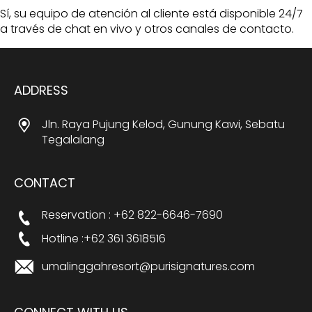
Sí, su equipo de atención al cliente está disponible 24/7
a través de chat en vivo y otros canales de contacto.
ADDRESS
Jln. Raya Pujung Kelod, Gunung Kawi, Sebatu
Tegalalang
CONTACT
Reservation : +62 822-6646-7690
Hotline :+62 361 3618516
umalinggahresort@purisignatures.com