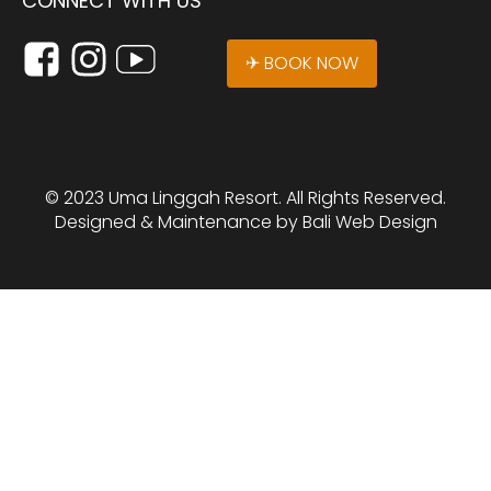
CONNECT WITH US
✈ BOOK NOW
© 2023 Uma Linggah Resort. All Rights Reserved.
Designed & Maintenance by
Bali Web Design