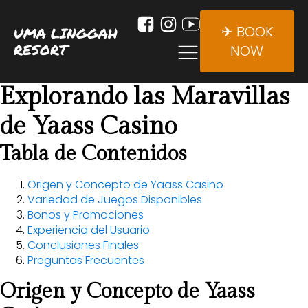
✈ BOOK
UMA LINGGAH
RESORT
NOW
Explorando las Maravillas
de Yaass Casino
Tabla de Contenidos
Origen y Concepto de Yaass Casino
Variedad de Juegos Disponibles
Bonos y Promociones
Experiencia del Usuario
Conclusiones Finales
Preguntas Frecuentes
Origen y Concepto de Yaass