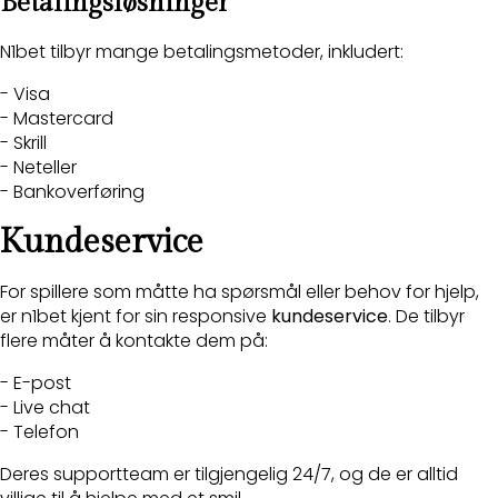
Betalingsløsninger
N1bet tilbyr mange betalingsmetoder, inkludert:
- Visa
- Mastercard
- Skrill
- Neteller
- Bankoverføring
Kundeservice
For spillere som måtte ha spørsmål eller behov for hjelp,
er n1bet kjent for sin responsive
kundeservice
. De tilbyr
flere måter å kontakte dem på:
- E-post
- Live chat
- Telefon
Deres supportteam er tilgjengelig 24/7, og de er alltid