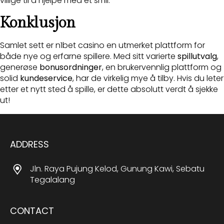
villige til å hjelpe med et smil.
Konklusjon
Samlet sett er n1bet casino en utmerket plattform for
både nye og erfarne spillere. Med sitt varierte
spillutvalg
,
generøse
bonusordninger
, en brukervennlig plattform og
solid
kundeservice
, har de virkelig mye å tilby. Hvis du leter
etter et nytt sted å spille, er dette absolutt verdt å sjekke
ut!
ADDRESS
Jln. Raya Pujung Kelod, Gunung Kawi, Sebatu
Tegalalang
CONTACT