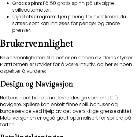
Gratis spinn:
Få 50 gratis spinn på utvalgte
spilleautomater.
Lojalitetsprogram:
Tjen poeng for hver krone du
satser, som kan innløses for penger og andre
premier.
Brukervennlighet
Brukervennligheten til n1bet er en annen av deres styrker.
Plattformen er utviklet for å være intuitiv, og her er noen
aspekter å vurdere:
Design og Navigasjon
Nettcasinoet har et moderne design som er lett å
navigere. Spillere kan enkelt finne spill, bonuser og
kundeservice ved hjelp av det oversiktlige grensesnittet.
Mobilversjonen er også godt optimalisert for spillere på
farten.