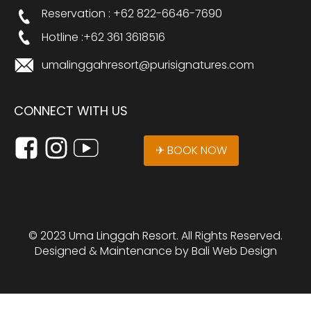
Reservation : +62 822-6646-7690
Hotline :+62 361 3618516
umalinggahresort@purisignatures.com
CONNECT WITH US
✈ BOOK NOW
© 2023 Uma Linggah Resort. All Rights Reserved.
Designed & Maintenance by
Bali Web Design