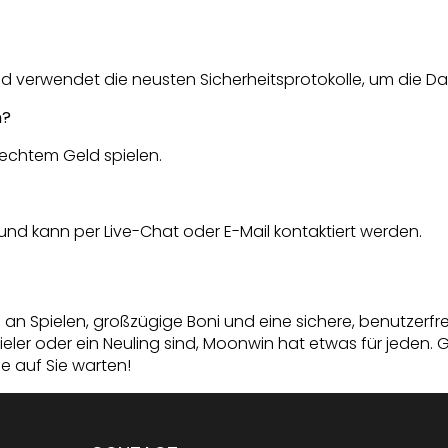
d verwendet die neusten Sicherheitsprotokolle, um die Dat
n?
 echtem Geld spielen.
und kann per Live-Chat oder E-Mail kontaktiert werden.
n Spielen, großzügige Boni und eine sichere, benutzerfreun
r Spieler oder ein Neuling sind, Moonwin hat etwas für jed
e auf Sie warten!