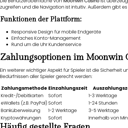
Die Benutzeroberfläche von
Moonwin Casino
ist überzeug
zugreifen und die Navigation ist intuitiv. Außerdem gibt e
Funktionen der Plattform:
Responsive Design für mobile Endgeräte
Einfaches Konto-Management
Rund um die Uhr Kundenservice
Zahlungsoptionen im Moonwin 
Ein weiterer wichtiger Aspekt für Spieler ist die Sicherheit
Bedürfnissen aller Spieler gerecht werden:
Zahlungsmethode
Einzahlungszeit
Auszahlungsz
Kredit-/Debitkarten
Sofort
1-3 Werktage
eWallets (z.B. PayPal)
Sofort
1-24 Stunden
Banküberweisung
1-2 Werktage
3-5 Werktage
Kryptowährungen
Sofort
Innerhalb von Mi
Häufig gestellte Fragen