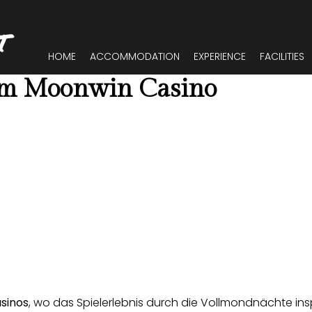
T
HOME
ACCOMMODATION
EXPERIENCE
FACILITIES
 im Moonwin Casino
sinos
, wo das Spielerlebnis durch die Vollmondnächte inspir