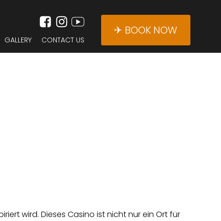
✈ BOOK NOW
GALLERY
CONTACT US
iert wird. Dieses Casino ist nicht nur ein Ort für