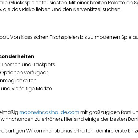
lle Glücksspielenthusiasten. Mit einer breiten Palette an
e, die das Risiko lieben und den Nervenkitzel suchen.
gebot. Von klassischen Tischspielen bis zu modernen Spielau
sonderheiten
n Themen und Jackpots
-Optionen verfügbar
nmöglichkeiten
und vielfältige Märkte
gelmäßig
moonwincasino-de.com
mit großzügigen Boni un
ewinnchancen zu erhöhen. Hier sind einige der besten Boni
roßartigen Willkommensbonus erhalten, der ihre erste Ei