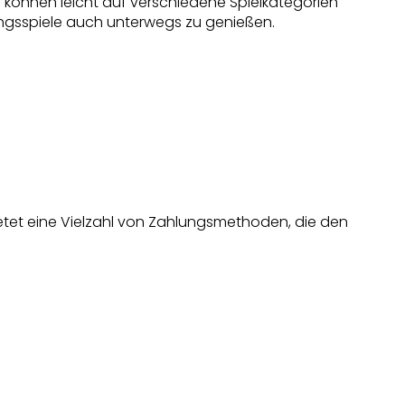
r können leicht auf verschiedene Spielkategorien
blingsspiele auch unterwegs zu genießen.
etet eine Vielzahl von Zahlungsmethoden, die den