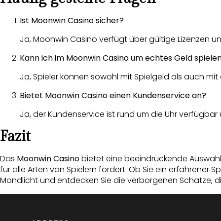
Ist Moonwin Casino sicher?
Ja, Moonwin Casino verfügt über gültige Lizenzen un
Kann ich im Moonwin Casino um echtes Geld spiele
Ja, Spieler können sowohl mit Spielgeld als auch mit
Bietet Moonwin Casino einen Kundenservice an?
Ja, der Kundenservice ist rund um die Uhr verfügbar 
Fazit
Das
Moonwin Casino
bietet eine beeindruckende Auswahl a
für alle Arten von Spielern fördert. Ob Sie ein erfahrene
Mondlicht und entdecken Sie die verborgenen Schätze, di