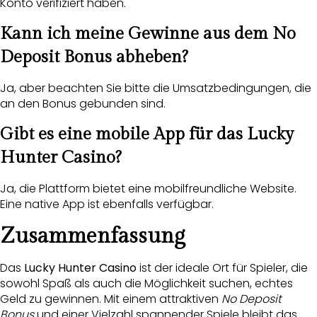
Konto verifiziert haben.
Kann ich meine Gewinne aus dem No
Deposit Bonus abheben?
Ja, aber beachten Sie bitte die Umsatzbedingungen, die
an den Bonus gebunden sind.
Gibt es eine mobile App für das Lucky
Hunter Casino?
Ja, die Plattform bietet eine mobilfreundliche Website.
Eine native App ist ebenfalls verfügbar.
Zusammenfassung
Das
Lucky Hunter Casino
ist der ideale Ort für Spieler, die
sowohl Spaß als auch die Möglichkeit suchen, echtes
Geld zu gewinnen. Mit einem attraktiven
No Deposit
Bonus
und einer Vielzahl spannender Spiele bleibt das