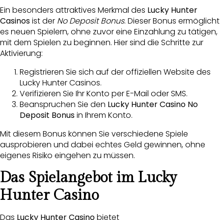
Ein besonders attraktives Merkmal des
Lucky Hunter
Casinos
ist der
No Deposit Bonus
. Dieser Bonus ermöglicht
es neuen Spielern, ohne zuvor eine Einzahlung zu tätigen,
mit dem Spielen zu beginnen. Hier sind die Schritte zur
Aktivierung:
Registrieren Sie sich auf der offiziellen Website des
Lucky Hunter Casinos.
Verifizieren Sie Ihr Konto per E-Mail oder SMS.
Beanspruchen Sie den
Lucky Hunter Casino No
Deposit Bonus
in Ihrem Konto.
Mit diesem Bonus können Sie verschiedene Spiele
ausprobieren und dabei echtes Geld gewinnen, ohne
eigenes Risiko eingehen zu müssen.
Das Spielangebot im Lucky
Hunter Casino
Das
Lucky Hunter Casino
bietet