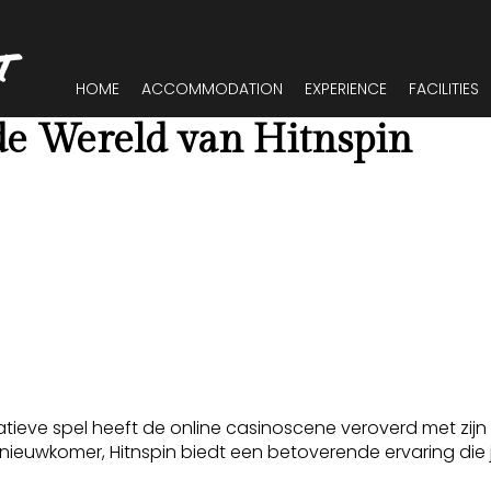
T
HOME
ACCOMMODATION
EXPERIENCE
FACILITIES
de Wereld van Hitnspin
vatieve spel heeft de online casinoscene veroverd met zij
ieuwkomer, Hitnspin biedt een betoverende ervaring die j