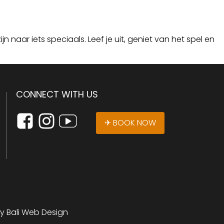
 naar iets speciaals. Leef je uit, geniet van het spel en
CONNECT WITH US
✈ BOOK NOW
by
Bali Web Design