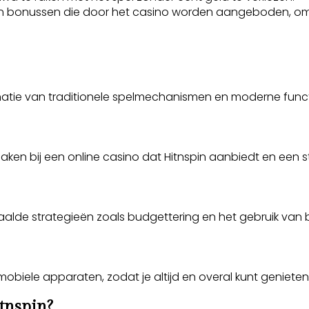
n bonussen die door het casino worden aangeboden, omd
natie van traditionele spelmechanismen en moderne funct
en bij een online casino dat Hitnspin aanbiedt en een st
alde strategieën zoals budgettering en het gebruik van 
obiele apparaten, zodat je altijd en overal kunt genieten
tnspin?