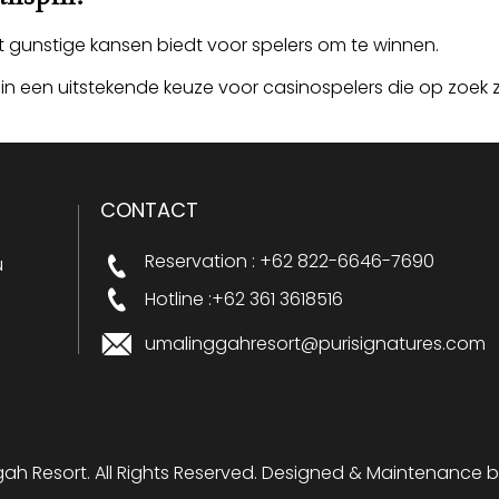
et gunstige kansen biedt voor spelers om te winnen.
in een uitstekende keuze voor casinospelers die op zoek zijn
CONTACT
Reservation : +62 822-6646-7690
u
Hotline :+62 361 3618516
umalinggahresort@purisignatures.com
ah Resort. All Rights Reserved. Designed & Maintenance 