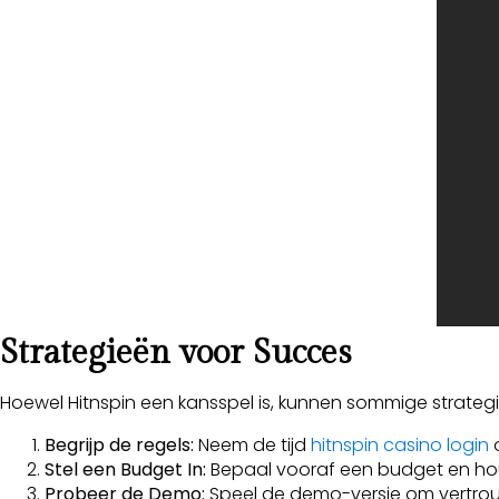
Strategieën voor Succes
Hoewel Hitnspin een kansspel is, kunnen sommige strateg
Begrijp de regels:
Neem de tijd
hitnspin casino login
o
Stel een Budget In:
Bepaal vooraf een budget en hou
Probeer de Demo:
Speel de demo-versie om vertrouw