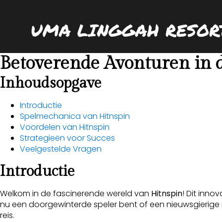
UMA LINGGAH RESOR
Betoverende Avonturen in 
Inhoudsopgave
Introductie
Spelmechanica van Hitnspin
Voordelen van Hitnspin
Strategieën voor Succes
Veelgestelde Vragen
Introductie
Welkom in de fascinerende wereld van
Hitnspin
! Dit inno
nu een doorgewinterde speler bent of een nieuwsgierige n
reis.