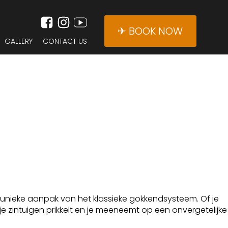
✈ BOOK NOW
GALLERY
CONTACT US
n unieke aanpak van het klassieke gokkendsysteem. Of je
e zintuigen prikkelt en je meeneemt op een onvergetelijke