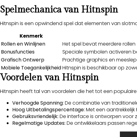
Spelmechanica van Hitnspin
Hitnspin is een opwindend spel dat elementen van slotma
Kenmerk
Rollen en Winlijnen
Het spel bevat meerdere rollen 
Bonusfuncties
Speciale symbolen activeren 
Grafisch Ontwerp
Prachtige graphics en meeslepe
Mobiele Toegankelijkheid
Hitnspin is beschikbaar op zowe
Voordelen van Hitnspin
Hitnspin heeft tal van voordelen die het tot een populai
Verhoogde Spanning:
De combinatie van traditione
Hoog Uitbetalingspercentage:
Met een aantrekkelijk
Gebruiksvriendelijk:
De interface is ontworpen voor z
Regelmatige Updates:
De ontwikkelaars passen regelm