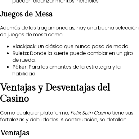
pueden alcanzar montos increíbles.
Juegos de Mesa
Además de las tragamonedas, hay una buena selección
de juegos de mesa como:
Blackjack:
Un clásico que nunca pasa de moda.
Ruleta:
Donde la suerte puede cambiar en un giro
de rueda.
Póker:
Para los amantes de la estrategia y la
habilidad.
Ventajas y Desventajas del
Casino
Como cualquier plataforma,
Felix Spin Casino
tiene sus
fortalezas y debilidades. A continuación, se detallan:
Ventajas