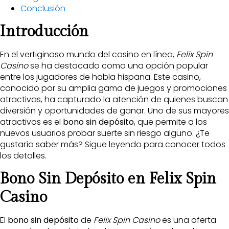
Conclusión
Introducción
En el vertiginoso mundo del casino en línea,
Felix Spin
Casino
se ha destacado como una opción popular
entre los jugadores de habla hispana. Este casino,
conocido por su amplia gama de juegos y promociones
atractivas, ha capturado la atención de quienes buscan
diversión y oportunidades de ganar. Uno de sus mayores
atractivos es el
bono sin depósito
, que permite a los
nuevos usuarios probar suerte sin riesgo alguno. ¿Te
gustaría saber más? Sigue leyendo para conocer todos
los detalles.
Bono Sin Depósito en Felix Spin
Casino
El
bono sin depósito
de
Felix Spin Casino
es una oferta