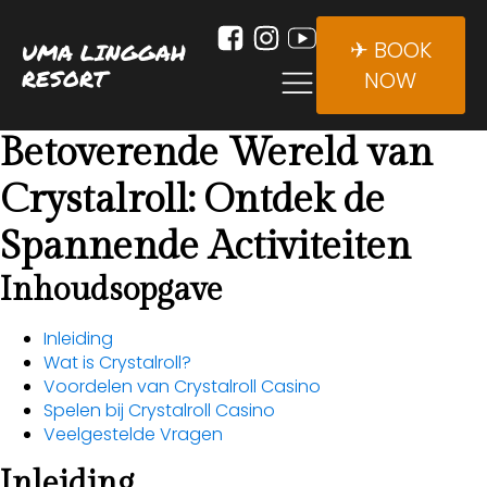
✈ BOOK
UMA LINGGAH
RESORT
NOW
Betoverende Wereld van
Crystalroll: Ontdek de
Spannende Activiteiten
Inhoudsopgave
Inleiding
Wat is Crystalroll?
Voordelen van Crystalroll Casino
Spelen bij Crystalroll Casino
Veelgestelde Vragen
Inleiding