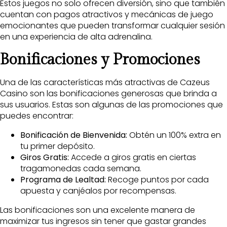
Estos juegos no solo ofrecen diversión, sino que también
cuentan con pagos atractivos y mecánicas de juego
emocionantes que pueden transformar cualquier sesión
en una experiencia de alta adrenalina.
Bonificaciones y Promociones
Una de las características más atractivas de Cazeus
Casino son las bonificaciones generosas que brinda a
sus usuarios. Estas son algunas de las promociones que
puedes encontrar:
Bonificación de Bienvenida:
Obtén un 100% extra en
tu primer depósito.
Giros Gratis:
Accede a giros gratis en ciertas
tragamonedas cada semana.
Programa de Lealtad:
Recoge puntos por cada
apuesta y canjéalos por recompensas.
Las bonificaciones son una excelente manera de
maximizar tus ingresos sin tener que gastar grandes