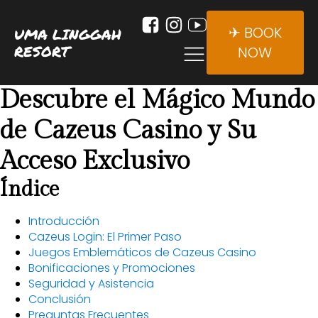
✈ BOOK
UMA LINGGAH
RESORT
NOW
Descubre el Mágico Mundo
de Cazeus Casino y Su
Acceso Exclusivo
Índice
Introducción
Cazeus Login: El Primer Paso
Juegos Emblemáticos de Cazeus Casino
Bonificaciones y Promociones
Seguridad y Asistencia
Conclusión
Preguntas Frecuentes