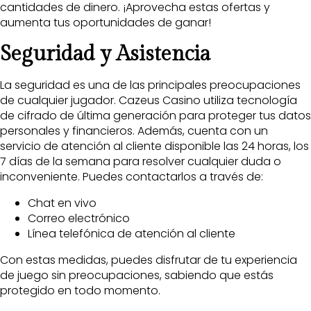
cantidades de dinero. ¡Aprovecha estas ofertas y
aumenta tus oportunidades de ganar!
Seguridad y Asistencia
La seguridad es una de las principales preocupaciones
de cualquier jugador. Cazeus Casino utiliza tecnología
de cifrado de última generación para proteger tus datos
personales y financieros. Además, cuenta con un
servicio de atención al cliente disponible las 24 horas, los
7 días de la semana para resolver cualquier duda o
inconveniente. Puedes contactarlos a través de:
Chat en vivo
Correo electrónico
Línea telefónica de atención al cliente
Con estas medidas, puedes disfrutar de tu experiencia
de juego sin preocupaciones, sabiendo que estás
protegido en todo momento.