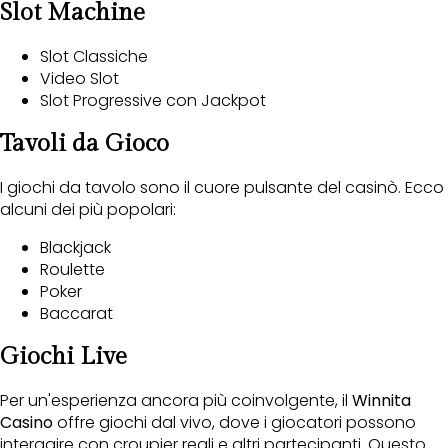
Slot Machine
Slot Classiche
Video Slot
Slot Progressive con Jackpot
Tavoli da Gioco
I giochi da tavolo sono il cuore pulsante del casinò. Ecco
alcuni dei più popolari:
Blackjack
Roulette
Poker
Baccarat
Giochi Live
Per un'esperienza ancora più coinvolgente, il
Winnita
Casino
offre giochi dal vivo, dove i giocatori possono
interagire con croupier reali e altri partecipanti. Questo