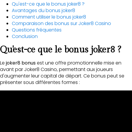
Qu'est-ce que le bonus joker8 ?
Avantages du bonus joker8
Comment utiliser le bonus joker8
Comparaison des bonus sur Joker8 Casino
Questions fréquentes
Conclusion
Qu'est-ce que le bonus joker8 ?
Le
joker8 bonus
est une offre promotionnelle mise en
avant par Joker8 Casino, permettant aux joueurs
d'augmenter leur capital de départ. Ce bonus peut se
présenter sous différentes formes :