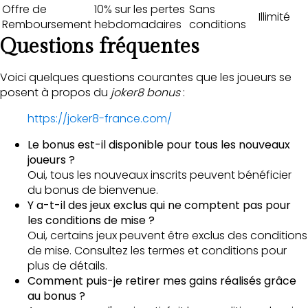
Offre de
10% sur les pertes
Sans
Illimité
Remboursement
hebdomadaires
conditions
Questions fréquentes
Voici quelques questions courantes que les joueurs se
posent à propos du
joker8 bonus
:
https://joker8-france.com/
Le bonus est-il disponible pour tous les nouveaux
joueurs ?
Oui, tous les nouveaux inscrits peuvent bénéficier
du bonus de bienvenue.
Y a-t-il des jeux exclus qui ne comptent pas pour
les conditions de mise ?
Oui, certains jeux peuvent être exclus des conditions
de mise. Consultez les termes et conditions pour
plus de détails.
Comment puis-je retirer mes gains réalisés grâce
au bonus ?