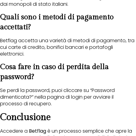
dai monopoli di stato italiani.
Quali sono i metodi di pagamento
accettati?
Betflag accetta una varietà di metodi di pagamento, tra
cui carte di credito, bonifici bancari e portafogli
elettronici.
Cosa fare in caso di perdita della
password?
Se perdi la password, puoi cliccare su “Password
dimenticata?” nella pagina di login per avviare il
processo di recupero.
Conclusione
Accedere a
Betflag
è un processo semplice che apre la