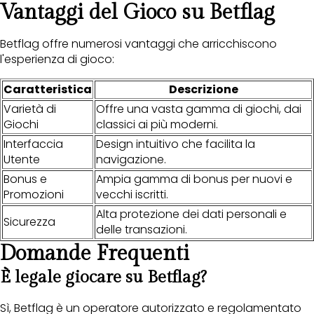
Vantaggi del Gioco su Betflag
Betflag offre numerosi vantaggi che arricchiscono
l'esperienza di gioco:
Caratteristica
Descrizione
Varietà di
Offre una vasta gamma di giochi, dai
Giochi
classici ai più moderni.
Interfaccia
Design intuitivo che facilita la
Utente
navigazione.
Bonus e
Ampia gamma di bonus per nuovi e
Promozioni
vecchi iscritti.
Alta protezione dei dati personali e
Sicurezza
delle transazioni.
Domande Frequenti
È legale giocare su Betflag?
Sì, Betflag è un operatore autorizzato e regolamentato