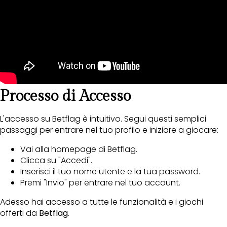
Processo di Accesso
L'accesso su Betflag è intuitivo. Segui questi semplici
passaggi per entrare nel tuo profilo e iniziare a giocare:
Vai alla homepage di Betflag.
Clicca su "Accedi".
Inserisci il tuo nome utente e la tua password.
Premi "Invio" per entrare nel tuo account.
Adesso hai accesso a tutte le funzionalità e i giochi
offerti da
Betflag
.