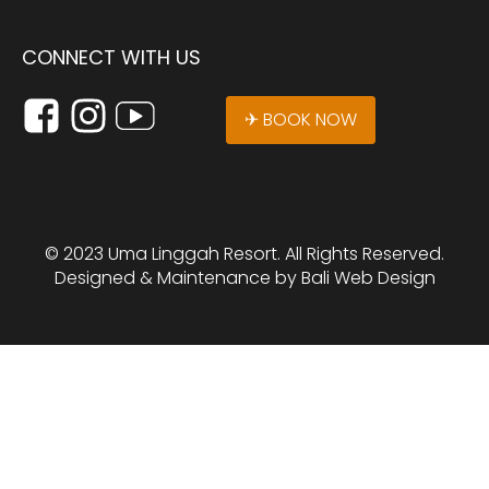
CONNECT WITH US
✈ BOOK NOW
© 2023 Uma Linggah Resort. All Rights Reserved.
Designed & Maintenance by
Bali Web Design