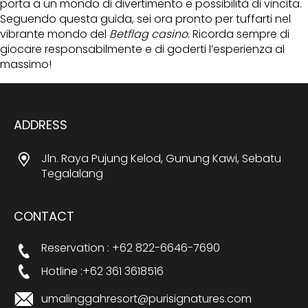
porta a un mondo di divertimento e possibilità di vincita.
Seguendo questa guida, sei ora pronto per tuffarti nel
vibrante mondo del
Betflag casino
. Ricorda sempre di
giocare responsabilmente e di goderti l’esperienza al
massimo!
ADDRESS
Jln. Raya Pujung Kelod, Gunung Kawi, Sebatu
Tegalalang
CONTACT
Reservation : +62 822-6646-7690
Hotline :+62 361 3618516
umalinggahresort@purisignatures.com