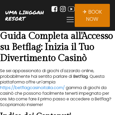
✈ BOOK
UMA LINGGAH
RESORT
NOW
Guida Completa all'Accesso
su Betflag: Inizia il Tuo
Divertimento Casinò
Se sei appassionato di giochi d'azzardo online,
probabilmente hai sentito parlare di
Betflag
. Questa
piattaforma offre un'ampia
https://betflagcasinoitalia.com/
gamma di giochi da
casinò che possono facilmente tenerti impegnato per
ore. Ma come fare il primo passo e accedere a Betflag?
Scopriamolo insieme!