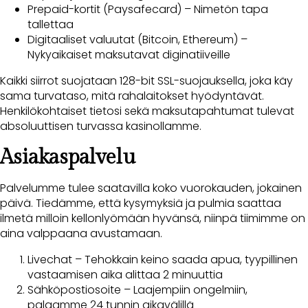
Prepaid-kortit (Paysafecard) – Nimetön tapa
tallettaa
Digitaaliset valuutat (Bitcoin, Ethereum) –
Nykyaikaiset maksutavat diginatiiveille
Kaikki siirrot suojataan 128-bit SSL-suojauksella, joka käy
sama turvataso, mitä rahalaitokset hyödyntävät.
Henkilökohtaiset tietosi sekä maksutapahtumat tulevat
absoluuttisen turvassa kasinollamme.
Asiakaspalvelu
Palvelumme tulee saatavilla koko vuorokauden, jokainen
päivä. Tiedämme, että kysymyksiä ja pulmia saattaa
ilmetä milloin kellonlyömään hyvänsä, niinpä tiimimme on
aina valppaana avustamaan.
Livechat – Tehokkain keino saada apua, tyypillinen
vastaamisen aika alittaa 2 minuuttia
Sähköpostiosoite – Laajempiin ongelmiin,
palaamme 24 tunnin aikavälillä