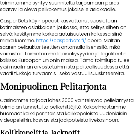
toimintamme syntyy suunniteltu tarjoamaan paras
saatavilla oleva pelikokemus jokaiselle asiakkaalle.
Casper Bets käy nopeasti kasvattanut suosiotaan
kotimaisten asiakkaiden joukossa, että selitys siihen on
selvä: keskitymme korkealaatuisuuteen kaikessa siinä
minkä luomme.
https://casperbets.fi/
operoi Maltan
saaren peliauktoriteettien antamalla lisenssillä, mikä
varmistaa toimintamme läpinäkyvyyden ja legaliteetin
kaikissa Euroopan unionin maissa. Tämä toimilupa tulee
yksi maailman arvostetuimmista peliteollisuudessa että
vaatii tiukkoja turvaamis- sekä vastuullisuuskriteereitä.
Monipuolinen Pelitarjonta
Casinomme tarjoaa lähes 3000 vaihtelevaa pelielämystä
toimialan tunnetuilta pelikehittäjiltä. Kokoelmastamme
huomaat kaikki perinteisistä kolikkopeleistä uudenlaisiin
videopeleihin, kasvavista jackpoteista livekasinoon.
Kolikkopelit ja Jackpotit