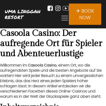
✈ BOOK
UMA LINGGAH
RESORT
NOW
Casoola Casino: Der
aufregende Ort für Spieler
und Abenteuerlustige
Willkommen im
Casoola Casino
, einem Ort, wo die
aufregendsten Spiele und die besten Angebote auf Sie
warten! Hier wird jeder Besuch zu einem unvergesslichen
Erlebnis, das das Herz eines jeden Spielers höher
schlagen lässt. In diesem Artikel entdecken wir die
verschiedenen Facetten dieses Online-Casinos und
warum es in der Welt der Glücksspiele ganz oben steht.