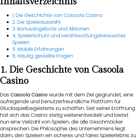
Inhaltsverzeichnis
1. Die Geschichte von Casoola Casino
2. Die Spieleauswahl
3. Bonusangebote und Aktionen
4. Spielerschutz und verantwortungsbewusstes
Spielen
5. Mobile Erfahrungen
6. Häufig gestellte Fragen
1. Die Geschichte von Casoola
Casino
Das
Casoola Casino
wurde mit dem Ziel gegründet, eine
aufregende und benutzerfreundliche Plattform für
Glücksspielbegeisterte zu schaffen. Seit seiner Eröffnung
hat sich das Casino stetig weiterentwickelt und bietet
nun eine Vielzahl von Spielen, die alle Geschmäcker
ansprechen. Die Philosophie des Unternehmens liegt
darin, den Spielern ein sicheres und faires Spielerlebnis zu