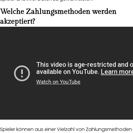
Welche Zahlungsmethoden werden
akzeptiert?
Spieler können aus einer Vielzahl von Zahlungsmethoden