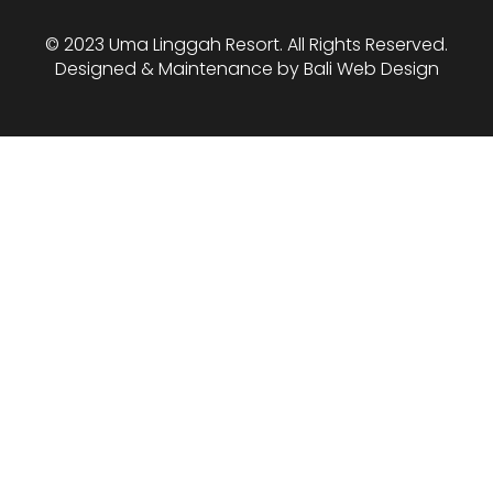
© 2023 Uma Linggah Resort. All Rights Reserved.
Designed & Maintenance by
Bali Web Design