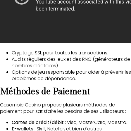
Cryptage SSL pour toutes les transactions.
Audits réguliers des jeux et des RNG (générateurs de
nombres aléatoires).
Options de jeu responsable pour aider à prévenir les
problèmes de dépendance.
Méthodes de Paiement
Casombie Casino propose plusieurs méthodes de
paiement pour satisfaire les besoins de ses utilisateurs :
Cartes de crédit/débit :
Visa, MasterCard, Maestro.
E-wallets :
Skrill, Neteller, et bien d'autres.