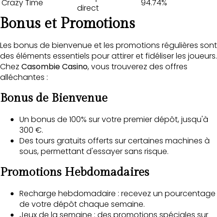
Crazy Time
94.74%
direct
Bonus et Promotions
Les bonus de bienvenue et les promotions régulières sont
des éléments essentiels pour attirer et fidéliser les joueurs.
Chez
Casombie Casino
, vous trouverez des offres
alléchantes :
Bonus de Bienvenue
Un bonus de 100% sur votre premier dépôt, jusqu'à
300 €.
Des tours gratuits offerts sur certaines machines à
sous, permettant d'essayer sans risque.
Promotions Hebdomadaires
Recharge hebdomadaire : recevez un pourcentage
de votre dépôt chaque semaine.
Jeux de la semaine : des promotions spéciales sur