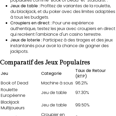
populaires comme "Book of Dead" et "Starburst".
Jeux de table :
Profitez de variantes de la roulette,
du blackjack, et du poker avec des limites adaptées
à tous les budgets.
Croupiers en direct :
Pour une expérience
authentique, testez les jeux avec croupiers en direct
qui recréent l'ambiance d'un casino terrestre.
Jeux de loterie :
Participez à des tirages et des jeux
instantanés pour avoir la chance de gagner des
jackpots.
Comparatif des Jeux Populaires
Taux de Retour
Jeu
Categorie
(RTP)
Book of Dead
Machine à sous
96.21%
Roulette
Jeu de table
97.30%
Européenne
Blackjack
Jeu de table
99.50%
Multijoueurs
Croupier en