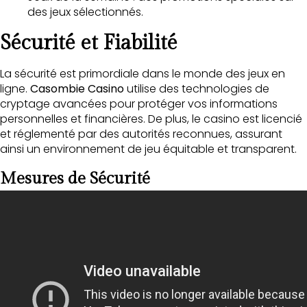
des jeux sélectionnés.
Sécurité et Fiabilité
La sécurité est primordiale dans le monde des jeux en
ligne.
Casombie Casino
utilise des technologies de
cryptage avancées pour protéger vos informations
personnelles et financières. De plus, le casino est licencié
et réglementé par des autorités reconnues, assurant
ainsi un environnement de jeu équitable et transparent.
Mesures de Sécurité