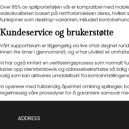
Over 85% av spillporteføljen vår er kompatibel med mobile
videokvaliteten basert på nettforbindelsen deres, hvilket 
funksjoner som desktop-varianten, inkludert kontobehandl
Kundeservice og brukerstøtte
Vårt supportteam er tilgjengelig via live chat døgnet rund
innen fire timer i gjennomsnitt, og vi har utviklet et om
Vi har også innført en verifiseringsprosess som normalt fu
laster opp identitetsbevis og adressebekreftelse så tidlig
valg som kan aktiveres umiddelbart fra kontoinnstillingene
Vi opererer med fullstendig åpenhet omkring spillregler, 
regelmessig våre prosedyrer for å garantere samsvar med
ADDRESS