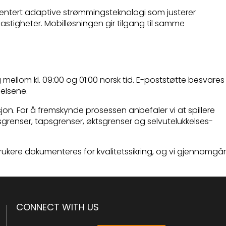
lementert adaptive strømmingsteknologi som justerer
astigheter. Mobilløsningen gir tilgang til samme
 mellom kl. 09:00 og 01:00 norsk tid. E-poststøtte besvares
delsene.
jon. For å fremskynde prosessen anbefaler vi at spillere
dsgrenser, tapsgrenser, øktsgrenser og selvutelukkelses-
rukere dokumenteres for kvalitetssikring, og vi gjennomgår
CONNECT WITH US