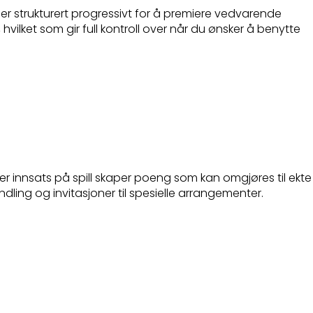
er strukturert progressivt for å premiere vedvarende
lket som gir full kontroll over når du ønsker å benytte
ver innsats på spill skaper poeng som kan omgjøres til ekte
ling og invitasjoner til spesielle arrangementer.