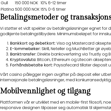
Gull
150 000 NOK
10%
6-12 timer
Platina
500 000 NOK
15%
0-6 timer
Betalingsmetoder og transaksjons
Vi støtter et vidt spekter av betalingsløsninger egnet fo
godkjente betalingstilbydere. Minimumsbeløpet for innsk
Bankkort og debetkort:
Visa og Mastercard aksepter
E-lommebøker:
Skrill, Neteller og MuchBetter gir øye
Banktransfer:
Direkte bankoverføring via Trustly og 
Kryptovaluta:
Bitcoin, Ethereum og Litecoin aksepte
Forhåndsbetalte kort:
Paysafecard tillater deposit u
Vårt casino pålegger ingen avgifter på deposit eller utb
internasjonale betalingsløsninger, med konkurransedyktige
Mobilvennlighet og tilgang
Plattformen vår er utviklet med en mobile-first filosofi, n
responsive designen tilpasser seg automatisk til skjermstør