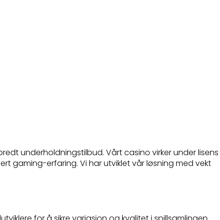
edt underholdningstilbud. Vårt casino virker under lisens
ert gaming-erfaring. Vi har utviklet vår løsning med vekt
iklere for å sikre variasjon og kvalitet i spillsamlingen