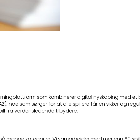
amingplattform som kombinerer digital nyskaping med et br
noe som sørger for at alle spillere får en sikker og regul
pill fra verdensledende tilbydere.
 på mange kategorier. Vi samarbeider med mer enn 50 spillutv