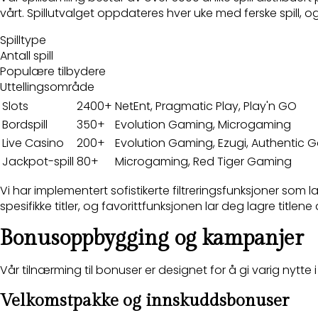
vårt. Spillutvalget oppdateres hver uke med ferske spill,
Spilltype
Antall spill
Populære tilbydere
Uttellingsområde
Slots
2400+
NetEnt, Pragmatic Play, Play'n GO
Bordspill
350+
Evolution Gaming, Microgaming
Live Casino
200+
Evolution Gaming, Ezugi, Authentic 
Jackpot-spill
80+
Microgaming, Red Tiger Gaming
Vi har implementert sofistikerte filtreringsfunksjoner som la
spesifikke titler, og favorittfunksjonen lar deg lagre titlene 
Bonusoppbygging og kampanjer
Vår tilnærming til bonuser er designet for å gi varig nytte i 
Velkomstpakke og innskuddsbonuser