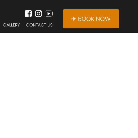
✈ BOOK NOW
GALLERY
CONTACT US