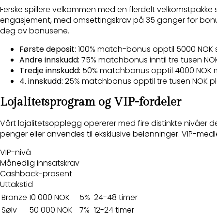
Ferske spillere velkommen med en flerdelt velkomstpakke s
engasjement, med omsettingskrav på 35 ganger for bonusbe
deg av bonusene.
Første deposit:
100% match-bonus opptil 5000 NOK s
Andre innskudd:
75% matchbonus inntil tre tusen NO
Tredje innskudd:
50% matchbonus opptil 4000 NOK m
4. innskudd:
25% matchbonus opptil tre tusen NOK pl
Lojalitetsprogram og VIP-fordeler
Vårt lojalitetsopplegg opererer med fire distinkte nivåer d
penger eller anvendes til eksklusive belønninger. VIP-medl
VIP-nivå
Månedlig innsatskrav
Cashback-prosent
Uttakstid
Bronze
10 000 NOK
5%
24-48 timer
Sølv
50 000 NOK
7%
12-24 timer