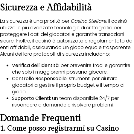
Sicurezza e Affidabilità
La sicurezza è una priorità per
Casino Stellare
. Il casinò
utilizza le più avanzate tecnologie di crittografia per
proteggere i dati dei giocatori e garantire transazioni
sicure. Inoltre, il casinò è autorizzato e regolamentato da
enti affidabili, assicurando un gioco equo e trasparente.
Alcuni dei loro protocolli di sicurezza includono:
Verifica dell'Identità:
per prevenire frodi e garantire
che solo i maggiorenni possano giocare.
Controllo Responsabile:
strumenti per aiutare i
giocatori a gestire il proprio budget e il tempo di
gioco.
Supporto Clienti:
un team disponibile 24/7 per
rispondere a domande e risolvere problemi.
Domande Frequenti
1. Come posso registrarmi su Casino