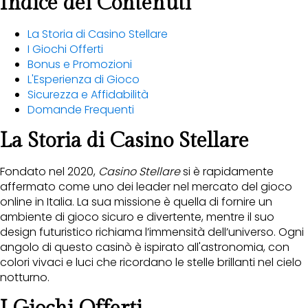
Indice dei Contenuti
La Storia di Casino Stellare
I Giochi Offerti
Bonus e Promozioni
L'Esperienza di Gioco
Sicurezza e Affidabilità
Domande Frequenti
La Storia di Casino Stellare
Fondato nel 2020,
Casino Stellare
si è rapidamente
affermato come uno dei leader nel mercato del gioco
online in Italia. La sua missione è quella di fornire un
ambiente di gioco sicuro e divertente, mentre il suo
design futuristico richiama l’immensità dell’universo. Ogni
angolo di questo casinò è ispirato all'astronomia, con
colori vivaci e luci che ricordano le stelle brillanti nel cielo
notturno.