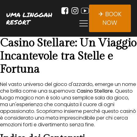
✈ BOOK
UMA LINGGAH
RESORT
NOW
Casino Stellare: Un Viaggio
Incantevole tra Stelle e
Fortuna
Nel vasto universo del gioco d'azzardo, emerge un nome
che brilla come una supernova:
Casino Stellare
. Questo
luogo magico non è solo una semplice sala da gioco,
ma un'esperienza che conquista il cuore di ogni
appassionato. Scopriamo insieme perché questo casinò
è considerato una meta imprescindibile per chi cerca
emozioni forti e divertimento senza fine.