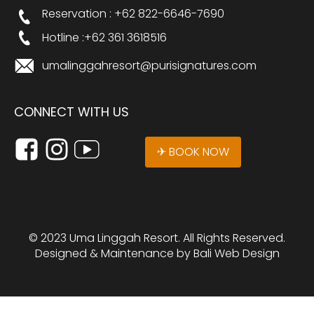
Reservation : +62 822-6646-7690
Hotline :+62 361 3618516
umalinggahresort@purisignatures.com
CONNECT WITH US
✈ BOOK NOW
© 2023 Uma Linggah Resort. All Rights Reserved.
Designed & Maintenance by
Bali Web Design