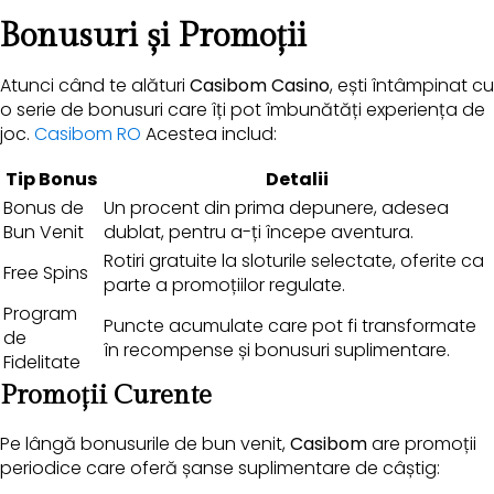
Bonusuri și Promoții
Atunci când te alături
Casibom Casino
, ești întâmpinat cu
o serie de bonusuri care îți pot îmbunătăți experiența de
joc.
Casibom RO
Acestea includ:
Tip Bonus
Detalii
Bonus de
Un procent din prima depunere, adesea
Bun Venit
dublat, pentru a-ți începe aventura.
Rotiri gratuite la sloturile selectate, oferite ca
Free Spins
parte a promoțiilor regulate.
Program
Puncte acumulate care pot fi transformate
de
în recompense și bonusuri suplimentare.
Fidelitate
Promoții Curente
Pe lângă bonusurile de bun venit,
Casibom
are promoții
periodice care oferă șanse suplimentare de câștig: