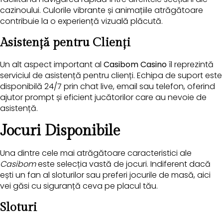
cazinoului. Culorile vibrante și animațiile atrăgătoare
contribuie la o experiență vizuală plăcută.
Asistență pentru Clienți
Un alt aspect important al
Casibom Casino
îl reprezintă
serviciul de asistență pentru clienți. Echipa de suport este
disponibilă 24/7 prin chat live, email sau telefon, oferind
ajutor prompt și eficient jucătorilor care au nevoie de
asistență.
Jocuri Disponibile
Una dintre cele mai atrăgătoare caracteristici ale
Casibom
este selecția vastă de jocuri. Indiferent dacă
ești un fan al sloturilor sau preferi jocurile de masă, aici
vei găsi cu siguranță ceva pe placul tău.
Sloturi