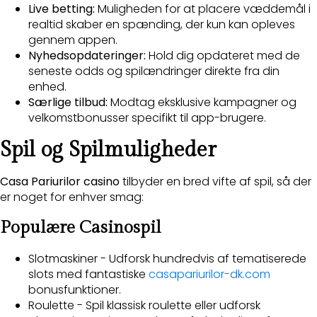
Live betting:
Muligheden for at placere væddemål i
realtid skaber en spænding, der kun kan opleves
gennem appen.
Nyhedsopdateringer:
Hold dig opdateret med de
seneste odds og spilændringer direkte fra din
enhed.
Særlige tilbud:
Modtag eksklusive kampagner og
velkomstbonusser specifikt til app-brugere.
Spil og Spilmuligheder
Casa Pariurilor casino
tilbyder en bred vifte af spil, så der
er noget for enhver smag:
Populære Casinospil
Slotmaskiner - Udforsk hundredvis af tematiserede
slots med fantastiske
casapariurilor-dk.com
bonusfunktioner.
Roulette - Spil klassisk roulette eller udforsk