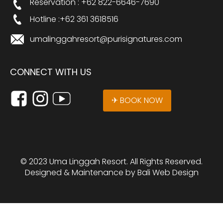
Reservation : +62 822-6646-7690
Hotline :+62 361 3618516
umalinggahresort@purisignatures.com
CONNECT WITH US
✈ BOOK NOW
© 2023 Uma Linggah Resort. All Rights Reserved.
Designed & Maintenance by
Bali Web Design