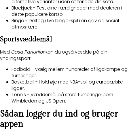
alternative varianter uden at forlade din sofa.
Blackjack - Test dine færdigheder mod dealeren i
dette populære kortspil.
Bingo - Deltag i live bingo-spil i en sjov og social
atmosfære.
Sportsvæddemål
Med
Casa Pariurilor
kan du også vædde på din
yndlingssport:
Fodbold - Vælg mellem hundreder af ligakampe og
turneringer.
Basketball - Hold øje med NBA-spil og europæiske
ligaer.
Tennis - Væddemål på store turneringer som
Wimbledon og US Open.
Sådan logger du ind og bruger
appen