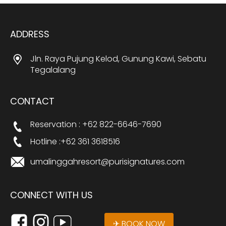
ADDRESS
Jln. Raya Pujung Kelod, Gunung Kawi, Sebatu
Tegalalang
CONTACT
Reservation : +62 822-6646-7690
Hotline :+62 361 3618516
umalinggahresort@purisignatures.com
CONNECT WITH US
✈ BOOK NOW