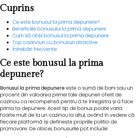
Cuprins
Ce este bonusul la prima depunere?
Beneficiile bonusului la prima depunere
Cum să obții bonusul la prima depunere
Top cazinouri cu bonusuri atractive
Întrebări frecvente
Ce este bonusul la prima
depunere?
Bonusul la prima depunere
este o sumă de bani sau un
procent din valoarea primei tale depuneri oferit de
cazinou ca recompensă pentru a te înregistra și a face
prima ta depunere. Acest tip de bonus poate varia
foarte mult de la un cazinou la altul, având în vedere că
fiecare platformă își definește propriile politici de
promovare. De obicei, bonusurile pot include: