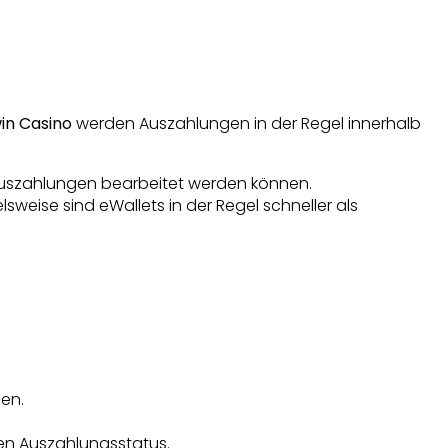
in Casino
werden Auszahlungen in der Regel innerhalb
r Auszahlungen bearbeitet werden können.
weise sind eWallets in der Regel schneller als
len.
en Auszahlungsstatus.