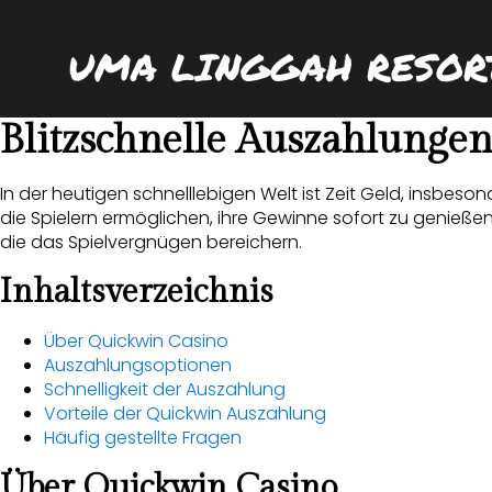
UMA LINGGAH RESOR
Blitzschnelle Auszahlungen
In der heutigen schnelllebigen Welt ist Zeit Geld, insbe
die Spielern ermöglichen, ihre Gewinne sofort zu genießen. 
die das Spielvergnügen bereichern.
Inhaltsverzeichnis
Über Quickwin Casino
Auszahlungsoptionen
Schnelligkeit der Auszahlung
Vorteile der Quickwin Auszahlung
Häufig gestellte Fragen
Über Quickwin Casino