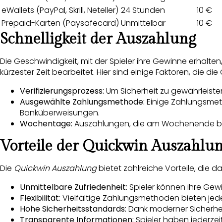
eWallets (PayPal, Skrill, Neteller)
24 Stunden
10 €
Prepaid-Karten (Paysafecard)
Unmittelbar
10 €
Schnelligkeit der Auszahlung
Die Geschwindigkeit, mit der Spieler ihre Gewinne erhalten, 
kürzester Zeit bearbeitet. Hier sind einige Faktoren, die 
Verifizierungsprozess:
Um Sicherheit zu gewährleisten
Ausgewählte Zahlungsmethode:
Einige Zahlungsmeth
Banküberweisungen.
Wochentage:
Auszahlungen, die am Wochenende bea
Vorteile der Quickwin Auszahlu
Die
Quickwin Auszahlung
bietet zahlreiche Vorteile, die d
Unmittelbare Zufriedenheit:
Spieler können ihre Gew
Flexibilität:
Vielfältige Zahlungsmethoden bieten jede
Hohe Sicherheitsstandards:
Dank moderner Sicherhei
Transparente Informationen:
Spieler haben jederze