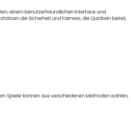
pielen, einem benutzerfreundlichen Interface und
hätzen die Sicherheit und Fairness, die Quickwin bietet,
en
. Spieler können aus verschiedenen Methoden wählen,