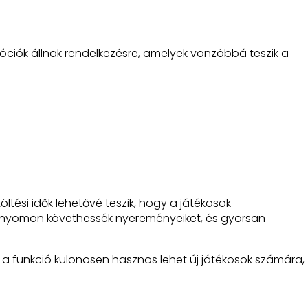
ciók állnak rendelkezésre, amelyek vonzóbbá teszik a
öltési idők lehetővé teszik, hogy a játékosok
y nyomon követhessék nyereményeiket, és gyorsan
 a funkció különösen hasznos lehet új játékosok számára,