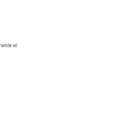
etők el: