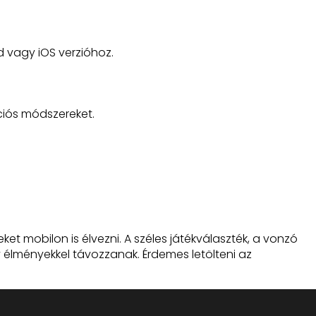
d vagy iOS verzióhoz.
ciós módszereket.
et mobilon is élvezni. A széles játékválaszték, a vonzó
 élményekkel távozzanak. Érdemes letölteni az