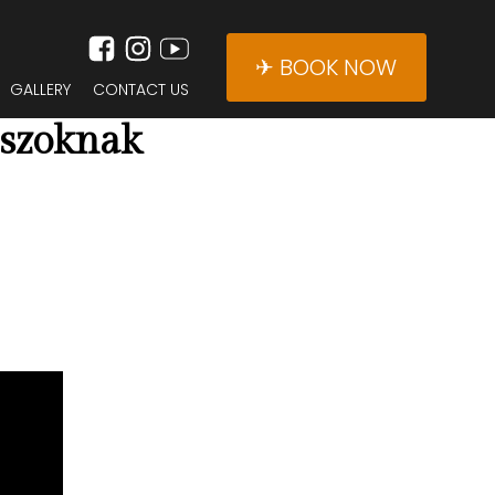
✈ BOOK NOW
GALLERY
CONTACT US
ászoknak