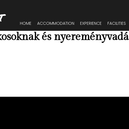
T
HOME
ACCOMMODATION
EXPERIENCE
FACILITIES
tékosoknak és nyereményvad