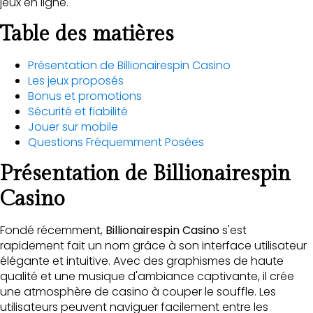
jeux en ligne.
Table des matières
Présentation de Billionairespin Casino
Les jeux proposés
Bonus et promotions
Sécurité et fiabilité
Jouer sur mobile
Questions Fréquemment Posées
Présentation de Billionairespin
Casino
Fondé récemment,
Billionairespin Casino
s'est
rapidement fait un nom grâce à son interface utilisateur
élégante et intuitive. Avec des graphismes de haute
qualité et une musique d'ambiance captivante, il crée
une atmosphère de casino à couper le souffle. Les
utilisateurs peuvent naviguer facilement entre les