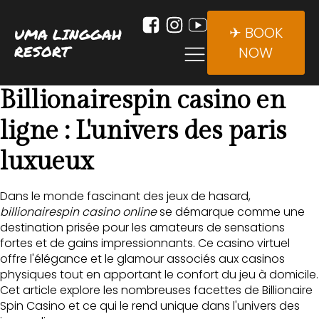
✈ BOOK
UMA LINGGAH
RESORT
NOW
Billionairespin casino en
ligne : L'univers des paris
luxueux
Dans le monde fascinant des jeux de hasard,
billionairespin casino online
se démarque comme une
destination prisée pour les amateurs de sensations
fortes et de gains impressionnants. Ce casino virtuel
offre l'élégance et le glamour associés aux casinos
physiques tout en apportant le confort du jeu à domicile.
Cet article explore les nombreuses facettes de Billionaire
Spin Casino et ce qui le rend unique dans l'univers des