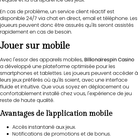
En cas de problème, un service client réactif est
disponible 24/7 via chat en direct, email et téléphone. Les
joueurs peuvent donc être assurés qu'ils seront assistés
rapidement en cas de besoin.
Jouer sur mobile
Avec l'essor des appareils mobiles,
Billionairespin Casino
a développé une plateforme optimisée pour les
smartphones et tablettes. Les joueurs peuvent accéder à
leurs jeux préférés où qu'ils soient, avec une interface
fluide et intuitive. Que vous soyez en déplacement ou
confortablement installé chez vous, l'expérience de jeu
reste de haute qualité.
Avantages de l'application mobile
Accès instantané aux jeux.
Notifications de promotions et de bonus.