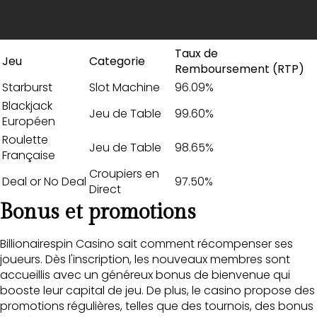
Taux de
Jeu
Categorie
Remboursement (RTP)
Starburst
Slot Machine
96.09%
Blackjack
Jeu de Table
99.60%
Européen
Roulette
Jeu de Table
98.65%
Française
Croupiers en
Deal or No Deal
97.50%
Direct
Bonus et promotions
Billionairespin Casino sait comment récompenser ses
joueurs. Dès l'inscription, les nouveaux membres sont
accueillis avec un généreux bonus de bienvenue qui
booste leur capital de jeu. De plus, le casino propose des
promotions régulières, telles que des tournois, des bonus