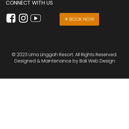
CONNECT WITH US
✈ BOOK NOW
© 2023 Uma Linggah Resort. All Rights Reserved.
Designed & Maintenance by
Bali Web Design