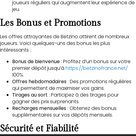
joueurs réguliers qui augmentent leur expérience de
jeu.
Les Bonus et Promotions
Les offres attrayantes de Betzino attirent de nombreux
joueurs. Voici quelques-uns des bonus les plus
intéressants :
Bonus de bienvenue
: Profitez d’un bonus sur votre
premier dépôt jusqu’à
https://betzinofrance.net/
100%.
Offres hebdomadaires
: Des promotions régulières
qui permettent de maximiser vos gains.
Tirages au sort
: Participez à des tirages pour
gagner des prix surprenants.
Recharges mensuelles
: Obtenez des bonus
supplémentaires sur vos dépôts mensuels.
Sécurité et Fiabilité