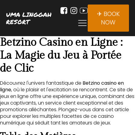
✈ BOOK
UMA LINGGAH
RESORT
NOW
Betzino Casino en Ligne :
La Magie du Jeu à Portée
de Clic
Découvrez l'univers fantastique de
Betzino casino en
ligne
, où le plaisir et l'excitation se rencontrent. Ce site de
jeux en ligne offre une expérience unique, combinant des
jeux captivants, un service client exceptionnel et des
promotions alléchantes. Plongez-vous dans cet article
pour explorer les multiples facettes de ce casino
numérique qui séduit tant les amateurs de jeux.