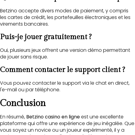
Betzino accepte divers modes de paiement, y compris
les cartes de crédit, les portefeuilles électroniques et les
virements bancaires.
Puis-je jouer gratuitement ?
Oui, plusieurs jeux offrent une version démo permettant
de jouer sans risque.
Comment contacter le support client ?
Vous pouvez contacter le support via le chat en direct,
l'e-mail ou par téléphone.
Conclusion
En résumé,
Betzino casino en ligne
est une excellente
plateforme qui offre une expérience de jeu inégalée. Que
vous soyez un novice ou un joueur expérimenté, il y a