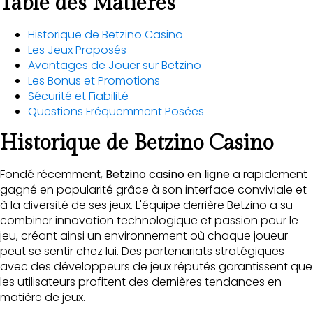
Table des Matières
Historique de Betzino Casino
Les Jeux Proposés
Avantages de Jouer sur Betzino
Les Bonus et Promotions
Sécurité et Fiabilité
Questions Fréquemment Posées
Historique de Betzino Casino
Fondé récemment,
Betzino casino en ligne
a rapidement
gagné en popularité grâce à son interface conviviale et
à la diversité de ses jeux. L'équipe derrière Betzino a su
combiner innovation technologique et passion pour le
jeu, créant ainsi un environnement où chaque joueur
peut se sentir chez lui. Des partenariats stratégiques
avec des développeurs de jeux réputés garantissent que
les utilisateurs profitent des dernières tendances en
matière de jeux.