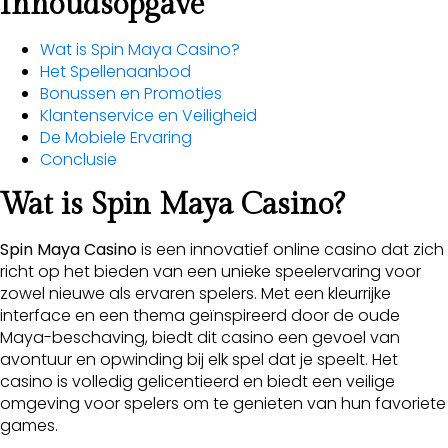
Inhoudsopgave
Wat is Spin Maya Casino?
Het Spellenaanbod
Bonussen en Promoties
Klantenservice en Veiligheid
De Mobiele Ervaring
Conclusie
Wat is Spin Maya Casino?
Spin Maya Casino
is een innovatief online casino dat zich
richt op het bieden van een unieke speelervaring voor
zowel nieuwe als ervaren spelers. Met een kleurrijke
interface en een thema geïnspireerd door de oude
Maya-beschaving, biedt dit casino een gevoel van
avontuur en opwinding bij elk spel dat je speelt. Het
casino is volledig gelicentieerd en biedt een veilige
omgeving voor spelers om te genieten van hun favoriete
games.