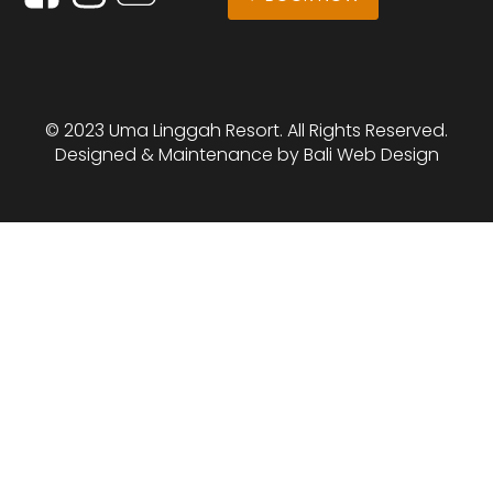
© 2023 Uma Linggah Resort. All Rights Reserved.
Designed & Maintenance by
Bali Web Design