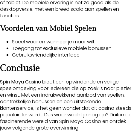
of tablet. De mobiele ervaring is net zo goed als de
desktopversie, met een breed scala aan spellen en
functies.
Voordelen van Mobiel Spelen
Speel waar en wanneer je maar wilt
Toegang tot exclusieve mobiele bonussen
Gebruiksvriendelijke interface
Conclusie
Spin Maya Casino
biedt een opwindende en veilige
speelomgeving voor iedereen die op zoek is naar plezier
en winst. Met een indrukwekkend aanbod van spellen,
aantrekkelijke bonussen en een uitstekende
klantenservice, is het geen wonder dat dit casino steeds
populairder wordt. Dus waar wacht je nog op? Duik in de
fascinerende wereld van Spin Maya Casino en ontdek
jouw volgende grote overwinning!