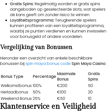
Gratis Spins:
Regelmatig worden er gratis spins
aangeboden op geselecteerde slots, wat spelers
de kans geeft om zonder risico te winnen.
Loyaliteitsprogramma:
Terugkerende spelers
kunnen profiteren van een loyaliteitsprogramma,
waarbij ze punten verdienen en kunnen inwisselen
voor bonusgeld of andere voordelen.
Vergelijking van Bonussen
Hieronder een overzicht van enkele beschikbare
bonussen bij
spin maya bonus code
Spin Maya Casino
:
Maximale
Gratis
Bonus Type
Percentage
Bonus
Spins
Welkomstbonus
100%
€200
50
Herlaadbonus
50%
€100
20
Weekend Bonus
25%
€50
10
Klantenservice en Veiligheid