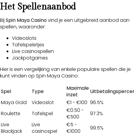
Het Spellenaanbod
Bij
Spin Maya Casino
vind je een uitgebreid aanbod aan
spellen, waaronder:
Videoslots
Tafelspeletjes
Live casinospellen
Jackpotgames
Hier is een vergelijking van enkele populaire spellen die je
kunt vinden op Spin Maya Casino:
Maximale
Spel
Type
Uitbetalingsperce
inzet
Maya Gold
Videoslot
€1 - €100
96.5%
€0.50 -
Roulette
Tafelspel
97.3%
€500
Live
Live
€5 -
99.5%
Blackjack
casinospel
€1000