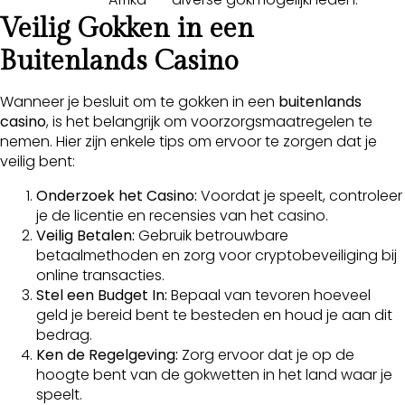
Veilig Gokken in een
Buitenlands Casino
Wanneer je besluit om te gokken in een
buitenlands
casino
, is het belangrijk om voorzorgsmaatregelen te
nemen. Hier zijn enkele tips om ervoor te zorgen dat je
veilig bent:
Onderzoek het Casino:
Voordat je speelt, controleer
je de licentie en recensies van het casino.
Veilig Betalen:
Gebruik betrouwbare
betaalmethoden en zorg voor cryptobeveiliging bij
online transacties.
Stel een Budget In:
Bepaal van tevoren hoeveel
geld je bereid bent te besteden en houd je aan dit
bedrag.
Ken de Regelgeving:
Zorg ervoor dat je op de
hoogte bent van de gokwetten in het land waar je
speelt.