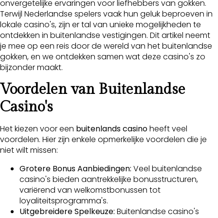
onvergetelijke ervaringen voor liefhebbers van gokken.
Terwijl Nederlandse spelers vaak hun geluk beproeven in
lokale casino's, zijn er tal van unieke mogelijkheden te
ontdekken in buitenlandse vestigingen. Dit artikel neemt
je mee op een reis door de wereld van het buitenlandse
gokken, en we ontdekken samen wat deze casino's zo
bijzonder maakt.
Voordelen van Buitenlandse
Casino's
Het kiezen voor een
buitenlands casino
heeft veel
voordelen. Hier zijn enkele opmerkelijke voordelen die je
niet wilt missen:
Grotere Bonus Aanbiedingen:
Veel buitenlandse
casino's bieden aantrekkelijke bonusstructuren,
variërend van welkomstbonussen tot
loyaliteitsprogramma's.
Uitgebreidere Spelkeuze:
Buitenlandse casino's