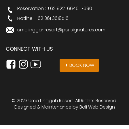
Reservation : +62 822-6646-7690
Hotline :+62 361 3618516
umalinggahresort@purisignatures.com
CONNECT WITH US
✈ BOOK NOW
© 2023 Uma Linggah Resort. All Rights Reserved.
Designed & Maintenance by
Bali Web Design