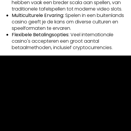
hebben vaak een breder scala aan spellen, van
traditionele tafelspellen tot moderne video slots.
Multiculturele Ervaring:
Spelen in een buitenlands
casino geeft je de kans om diverse culturen en
speelformaten te ervaren.
Flexibele Betalingsopties:
Veel internationale
casino's accepteren een groot aantal
betaalmethoden, inclusief cryptocurrencies.